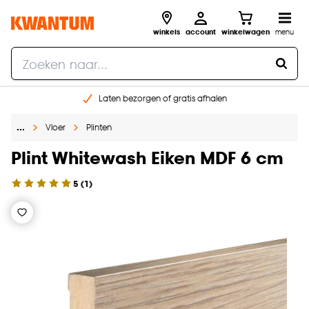
winkels
account
winkelwagen
menu
Laten bezorgen of gratis afhalen
Shop online of in onze 14 winkels
…
Vloer
Plinten
Gratis raam advies en opmeten aan huis
€ 5,- korting op je volgende bestelling
Plint Whitewash Eiken MDF 6 cm
5
(
1
)