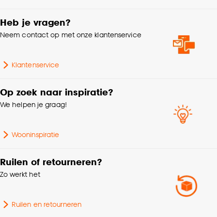
Dikte
1.3 CM
Goed om te weten is dat je deze keuze altijd nog
kan aanpassen, bekijk hiervoor onze
Heb je vragen?
cookieverklaring
.
Samenstelling
100% MDF
Neem contact op met onze klantenservice
Gewicht
1.15 Kg
Klantenservice
Garantietermijn
24 maanden
Op zoek naar inspiratie?
We helpen je graag!
Breedte
6 CM
Wooninspiratie
Ruilen of retourneren?
Zo werkt het
Ruilen en retourneren