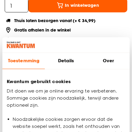
In winkelwagen
Thuis laten bezorgen vanaf (+ € 34,99)
Gratis afhalen in de winkel
Altijd de laagste prijs
Deel jouw product & volg ons op social
Toestemming
Details
Over
Kwantum gebruikt cookies
Productomschrijving
Dit doen we om je online ervaring te verbeteren.
Eikenhouten plint van MDF. Lengte: 240 cm. Dikte: 1.3 cm.
Sommige cookies zijn noodzakelijk, terwijl andere
Kleur: whitewash.
optioneel zijn.
Productspecificaties
Noodzakelijke cookies zorgen ervoor dat de
Artikelnummer
0128504
website soepel werkt, zoals het onthouden van