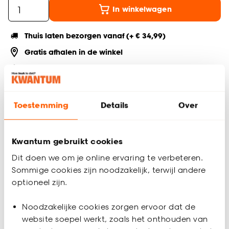
In winkelwagen
Thuis laten bezorgen vanaf (+ € 34,99)
Gratis afhalen in de winkel
Altijd de laagste prijs
Deel jouw product & volg ons op social
Toestemming
Details
Over
Kwantum gebruikt cookies
Productomschrijving
Dit doen we om je online ervaring te verbeteren.
Eiken houten plint van MDF. Lengte: 240 cm. Dikte: 1.3 cm.
Sommige cookies zijn noodzakelijk, terwijl andere
Kleur: lichtgrijs.
optioneel zijn.
Productspecificaties
Noodzakelijke cookies zorgen ervoor dat de
Artikelnummer
0128516
website soepel werkt, zoals het onthouden van