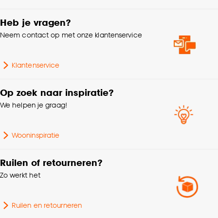
Gewicht
1.15 Kg
Goed om te weten is dat je deze keuze altijd nog
kan aanpassen, bekijk hiervoor onze
Heb je vragen?
cookieverklaring
.
Garantietermijn
24 maanden
Neem contact op met onze klantenservice
Kleurtint
Grijs, Eiken
Klantenservice
Dikte
1.3 CM
Op zoek naar inspiratie?
We helpen je graag!
Zelfklevend
Nee
Wooninspiratie
Ruilen of retourneren?
Zo werkt het
Ruilen en retourneren