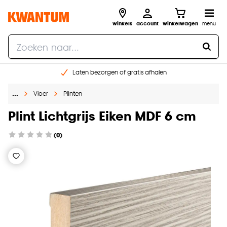
winkels
account
winkelwagen
menu
Laten bezorgen of gratis afhalen
Shop online of in onze 14 winkels
…
Vloer
Plinten
Gratis raam advies en opmeten aan huis
€ 5,- korting op je volgende bestelling
Plint Lichtgrijs Eiken MDF 6 cm
(0)