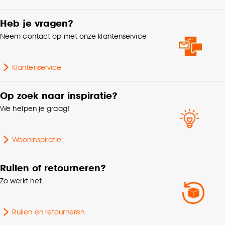
Lengte
240 CM
Goed om te weten is dat je deze keuze altijd nog
kan aanpassen, bekijk hiervoor onze
Heb je vragen?
cookieverklaring
.
Dikte
1.3 CM
Neem contact op met onze klantenservice
Gewicht
1.15 Kg
Klantenservice
Garantietermijn
24 maanden
Op zoek naar inspiratie?
We helpen je graag!
Samenstelling
100% MDF
Wooninspiratie
Ruilen of retourneren?
Zo werkt het
Ruilen en retourneren