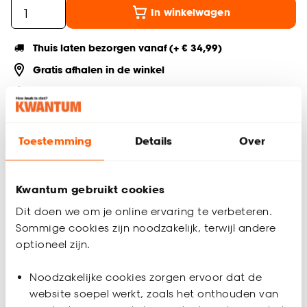
In winkelwagen
Thuis laten bezorgen vanaf (+ € 34,99)
Gratis afhalen in de winkel
Altijd de laagste prijs
Deel jouw product & volg ons op social
Toestemming
Details
Over
Kwantum gebruikt cookies
Productomschrijving
Dit doen we om je online ervaring te verbeteren.
Houten plint van MDF. Lengte: 240 cm. Dikte: 1.3 cm. Kleur:
Sommige cookies zijn noodzakelijk, terwijl andere
naturel eiken.
optioneel zijn.
Productspecificaties
Noodzakelijke cookies zorgen ervoor dat de
Artikelnummer
0128534
website soepel werkt, zoals het onthouden van