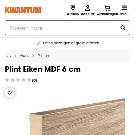
winkels
account
winkelwagen
menu
Laten bezorgen of gratis afhalen
Shop online of in onze 14 winkels
…
Vloer
Plinten
Gratis raam advies en opmeten aan huis
€ 5,- korting op je volgende bestelling
Plint Eiken MDF 6 cm
(0)