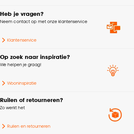
Gewicht
1.15 Kg
Goed om te weten is dat je deze keuze altijd nog
kan aanpassen, bekijk hiervoor onze
Heb je vragen?
cookieverklaring
.
Dikte
1.3 CM
Neem contact op met onze klantenservice
Lengte
240 CM
Klantenservice
Samenstelling
100% MDF
Op zoek naar inspiratie?
We helpen je graag!
Breedte
6 CM
Wooninspiratie
Ruilen of retourneren?
Zo werkt het
Ruilen en retourneren