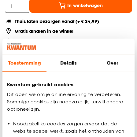
In winkelwagen
Thuis laten bezorgen vanaf (+ € 34,99)
Gratis afhalen in de winkel
Altijd de laagste prijs
Deel jouw product & volg ons op social
Toestemming
Details
Over
Kwantum gebruikt cookies
Productomschrijving
Dit doen we om je online ervaring te verbeteren.
Eikenhouten plint van MDF. Lengte: 240 cm. Dikte: 1.3 cm.
Sommige cookies zijn noodzakelijk, terwijl andere
Hoogte: 6 cm. Kleur: eiken.
optioneel zijn.
Productspecificaties
Noodzakelijke cookies zorgen ervoor dat de
Artikelnummer
0128529
website soepel werkt, zoals het onthouden van