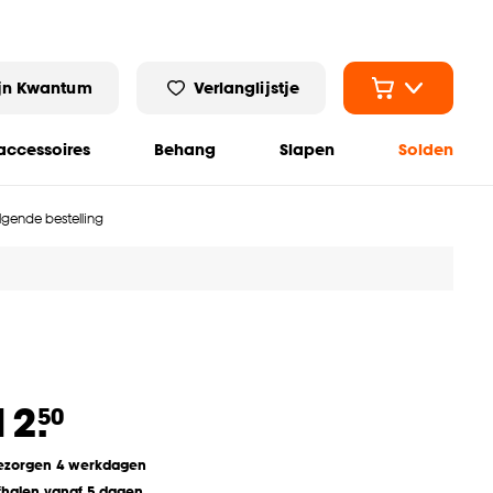
jn Kwantum
Verlanglijstje
ccessoires
Behang
Slapen
Solden
olgende bestelling
12.
50
ezorgen 4 werkdagen
fhalen vanaf 5 dagen