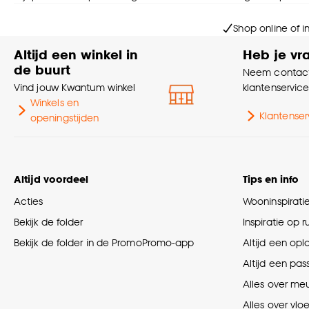
Shop online of i
Altijd een winkel in
Heb je vr
de buurt
Neem contact
Vind jouw Kwantum winkel
klantenservic
Winkels en
Klantenser
openingstijden
Altijd voordeel
Tips en info
Acties
Wooninspirati
Bekijk de folder
Inspiratie op 
Bekijk de folder in de PromoPromo-app
Altijd een opl
Altijd een pas
Alles over me
Alles over vlo