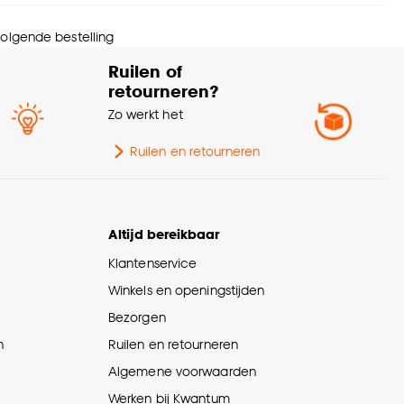
urtint
Bruin eiken
 volgende bestelling
menstelling
100% MDF
Ruilen of
retourneren?
eedte
6 CM
Zo werkt het
ngte
240 CM
Ruilen en retourneren
kte
1.3 CM
Altijd bereikbaar
lieu kenmerken
PEFC (Duurzaam hout)
Klantenservice
Winkels en openingstijden
wicht
1.15 Kg
Bezorgen
n
Ruilen en retourneren
Algemene voorwaarden
Werken bij Kwantum