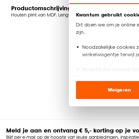
Productomschrijving
Kwantum gebruikt cooki
Houten plint van MDF. Lengte: 240 cm. Dikte: 1.3 cm. Hoogte:
Dit doen we om je online e
zijn.
Noodzakelijke cookies z
winkelwagentje terwijl 
Analytische cookies (op
Marketing cookies (opt
Weigeren
ook buiten de website 
Klik op ‘Ja, alles toestaa
noodzakelijke cookies te 
accepteren door op ‘Cook
Meld je aan en ontvang € 5,- korting op je v
Goed om te weten is dat j
Blijf per e-mail op de hoogte van leuke aanbiedingen, inspirati