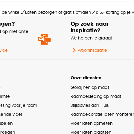
Kle
n de winkel
Laten bezorgen of gratis afhalen
€ 5,- korting op je
Sa
agen?
Op zoek naar
inspiratie?
 op met onze
Br
e
We helpen je graag!
Le
vice
Wooninspiratie
Di
Onze diensten
Mi
e
Gordijnen op maat
ruimte
Raambekleding op maat
Ge
ossing voor je raam
Stijladvies aan Huis
sende vloer
Raamdecoratie laten montere
ubelen
Vloer laten opmeten
erkleden
Vloer laten plaatsen