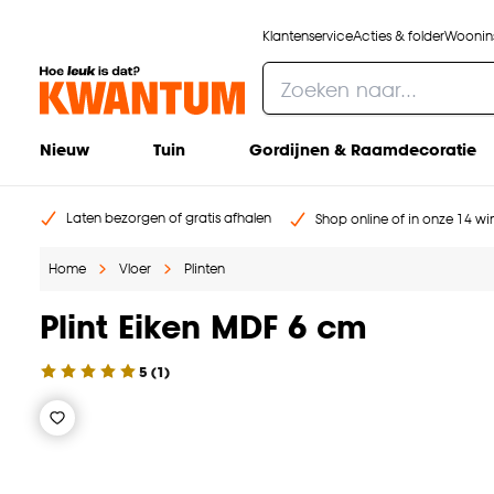
Klantenservice
Acties & folder
Woonins
Nieuw
Tuin
Gordijnen & Raamdecoratie
Laten bezorgen of gratis afhalen
Shop online of in onze 14 win
Home
Vloer
Plinten
Plint Eiken MDF 6 cm
5
(
1
)