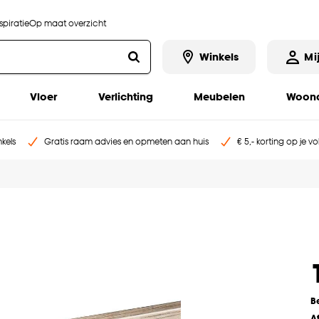
piratie
Op maat overzicht
Winkels
Mi
Vloer
Verlichting
Meubelen
Woona
kels
Gratis raam advies en opmeten aan huis
€ 5,- korting op je v
B
A