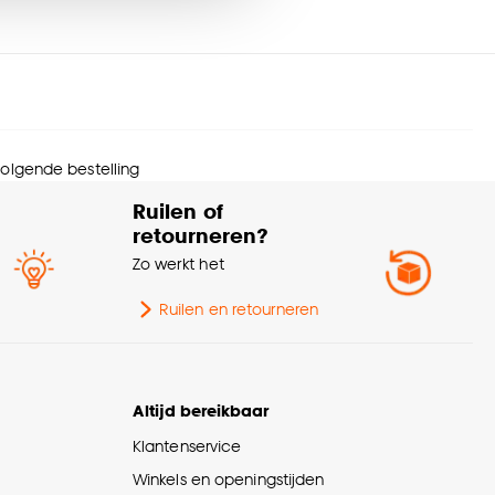
urtint
Beige, Roest
nze
cookieverklaring
.
ogte
42 CM
epte
40 CM
 volgende bestelling
wicht
3 Kg
Ruilen of
retourneren?
orsnede
40 CM
Zo werkt het
rantietermijn
24 maanden
Ruilen en retourneren
schikt voor ruimte
Woonkamer, Slaapkamer
Altijd bereikbaar
erieurstijl
Retro, Japandi, Bohemian
Klantenservice
Winkels en openingstijden
MDF frame, foam en