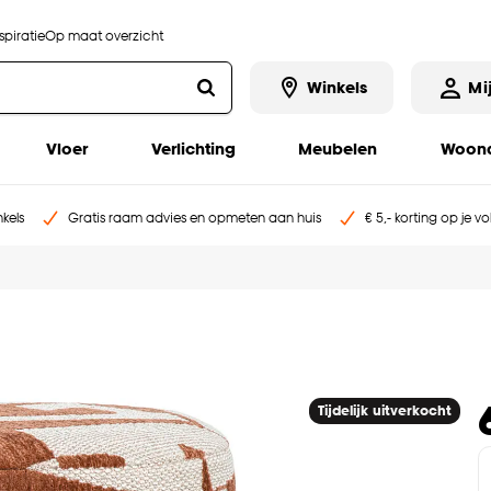
piratie
Op maat overzicht
Winkels
Mi
Vloer
Verlichting
Meubelen
Woona
kels
Gratis raam advies en opmeten aan huis
€ 5,- korting op je v
Tijdelijk uitverkocht