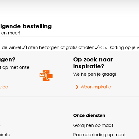
Kle
e deze keuze altijd nog kan aanpassen, bekijk hiervoor o
Ho
olgende bestelling
e en meer!
Di
n de winkel
Laten bezorgen of gratis afhalen
€ 5,- korting op je
Ge
agen?
Op zoek naar
inspiratie?
 op met onze
Do
e
We helpen je graag!
Ga
vice
Wooninspiratie
Ge
Onze diensten
Int
e
Gordijnen op maat
ruimte
Raambekleding op maat