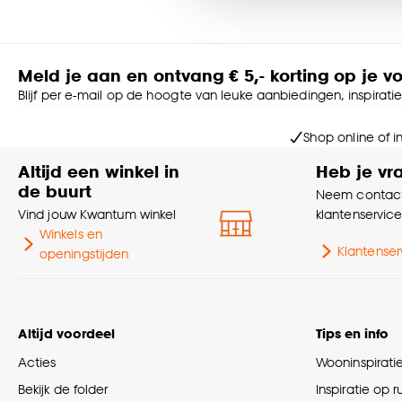
Goed om te weten is dat j
Meld je aan en ontvang € 5,- korting op je v
Blijf per e-mail op de hoogte van leuke aanbiedingen, inspirati
Shop online of i
Altijd een winkel in
Heb je vr
de buurt
Neem contact
Vind jouw Kwantum winkel
klantenservic
Winkels en
Klantenser
openingstijden
Altijd voordeel
Tips en info
Acties
Wooninspirati
Bekijk de folder
Inspiratie op 