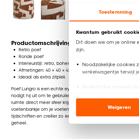
Toestemming
Kwantum gebruikt cooki
Dit doen we om je online e
Productomschrijving
zijn.
Retro poef
Ronde poef
Interieurstijl: retro, bohemian
Noodzakelijke cookies z
Afmetingen: 40 × 40 × 42 cm (l × b × h)
winkelwagentje terwijl 
Ideaal als extra zitplek
Analytische cookies (op
Poef Lungro is een echte eyecatcher in je interieur. Dankzij 
nodigt hij uit om te gebruiken. Het roestkleurige patroon ge
Marketing cookies (opt
ruimte direct meer sfeer krijgt. Deze poef is veelzijdig in gebr
Weigeren
ook buiten de website 
voetenbankje om je voeten op te laten rusten. Stijl hem af
tijdschriften en creëer zo een gezellige uitstraling. Combine
geheel.
Klik op ‘Ja, alles toestaa
noodzakelijke cookies te 
accepteren door op ‘Cook