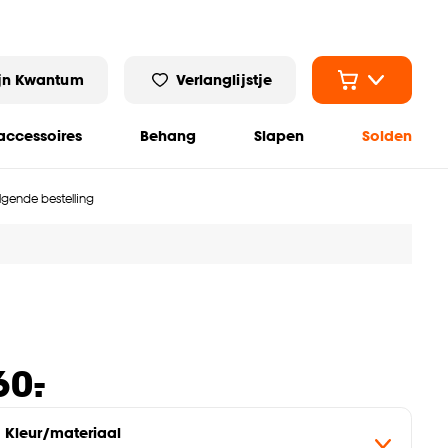
jn Kwantum
Verlanglijstje
ccessoires
Behang
Slapen
Solden
olgende bestelling
-
60.
Kleur/materiaal