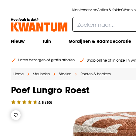
Klantenservice
Acties & folder
Woonins
Nieuw
Tuin
Gordijnen & Raamdecoratie
Laten bezorgen of gratis afhalen
Shop online of in onze 14 win
Home
Meubelen
Stoelen
Poefen & hockers
Poef Lungro Roest
4.8
(
50
)