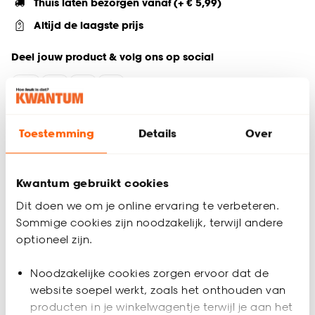
Thuis laten bezorgen vanaf (+ € 5,99)
Altijd de laagste prijs
Deel jouw product & volg ons op social
Productomschrijving
Toestemming
Details
Over
Ontdek de rustieke charme van deze ecru kaars. De kaars
Rustiek heeft een afmeting van 10x10 cm. Creëer sfeervolle
gezelligheid in huis met deze prachtige toevoeging. Deze
Kwantum gebruikt cookies
kaars straalt warmte uit, perfect voor een ontspannen sfeer.
Dit doen we om je online ervaring te verbeteren.
Ervaar de magie van kaarslicht met deze unieke collectie.
Sommige cookies zijn noodzakelijk, terwijl andere
Productspecificaties
optioneel zijn.
Artikelnummer
4310832
Noodzakelijke cookies zorgen ervoor dat de
website soepel werkt, zoals het onthouden van
EAN nummer
8720197100827
producten in je winkelwagentje terwijl je aan het