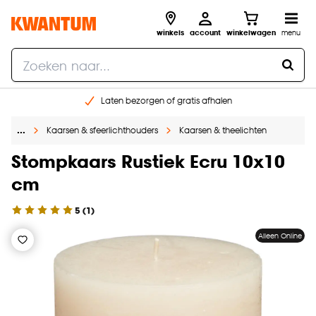
winkels
account
winkelwagen
menu
Laten bezorgen of gratis afhalen
Shop online of in onze 14 winkels
…
Kaarsen & sfeerlichthouders
Kaarsen & theelichten
Gratis raam advies en opmeten aan huis
€ 5,- korting op je volgende bestelling
Stompkaars Rustiek Ecru 10x10
cm
5
(
1
)
Alleen Online