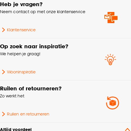
Heb je vragen?
kan aanpassen, bekijk hiervoor onze
Neem contact op met onze klantenservice
cookieverklaring
.
Klantenservice
Op zoek naar inspiratie?
We helpen je graag!
Wooninspiratie
Ruilen of retourneren?
Zo werkt het
Ruilen en retourneren
Altijd voordeel