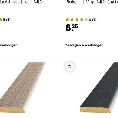
 Lichtgrijs Eiken MDF
Plakplint Grijs MDF 240
5
(
1
)
4
(
1
)
8.
25
 werkdagen
Bezorgen 4 werkdagen