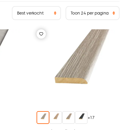
7
+
17