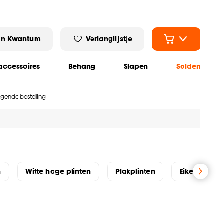
jn Kwantum
Verlanglijstje
ccessoires
Behang
Slapen
Solden
olgende bestelling
n
Witte hoge plinten
Plakplinten
Eiken plint