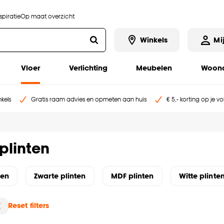
piratie
Op maat overzicht
Winkels
Mi
Vloer
Verlichting
Meubelen
Woona
kels
Gratis raam advies en opmeten aan huis
€ 5,- korting op je v
 plinten
ten
Zwarte plinten
MDF plinten
Witte plinte
Reset filters