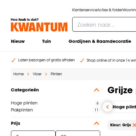
Klantenservice
Acties & folder
Woonins
Nieuw
Tuin
Gordijnen & Raamdecoratie
Laten bezorgen of gratis afhalen
Shop online of in onze 14 win
Home
Vloer
Plinten
Grijze
Categorieën
Hoge plinten
Hoge plin
Plakplinten
Prijs
Kleur: Grijs