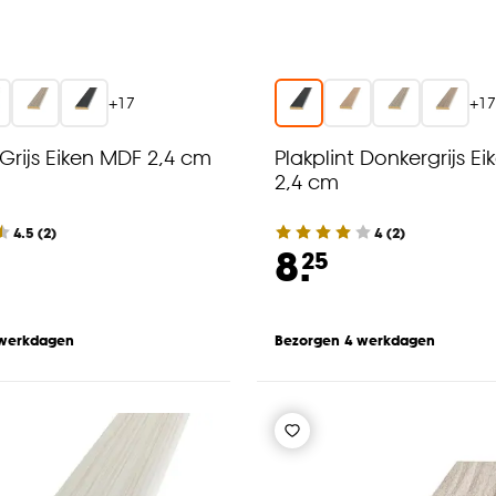
+
17
+
1
 Grijs Eiken MDF 2,4 cm
Plakplint Donkergrijs E
2,4 cm
4.5
(
2
)
4
(
2
)
8.
25
 werkdagen
Bezorgen 4 werkdagen