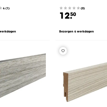
4
(
1
)
(0)
12.
50
 werkdagen
Bezorgen 4 werkdagen