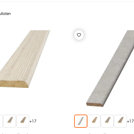
ultaten
+
17
+
1