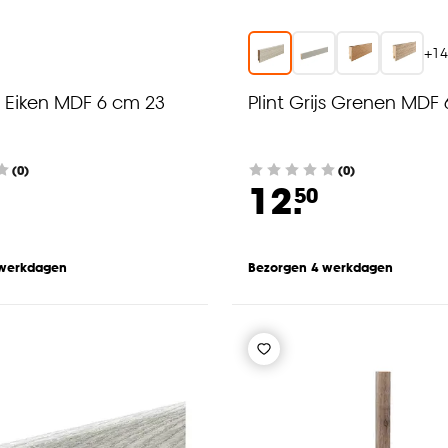
+
1
js Eiken MDF 6 cm 23
Plint Grijs Grenen MDF
(0)
(0)
12.
50
 werkdagen
Bezorgen 4 werkdagen