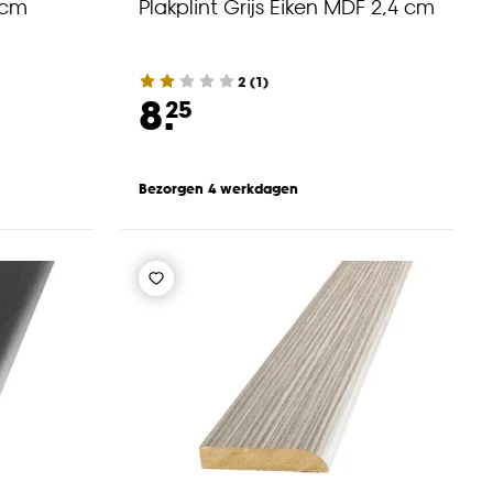
 cm
Plakplint Grijs Eiken MDF 2,4 cm
2
(
1
)
8.
25
Bezorgen 4 werkdagen