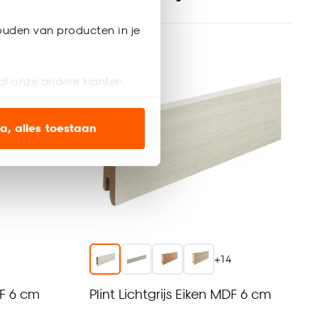
ouden van producten in je
al onze andere klanten.
ien op onze website, maar
a, alles toestaan
en’ om alleen de
s wel of niet te
nze
cookieverklaring
.
4
+
14
DF 6 cm
Plint Lichtgrijs Eiken MDF 6 cm