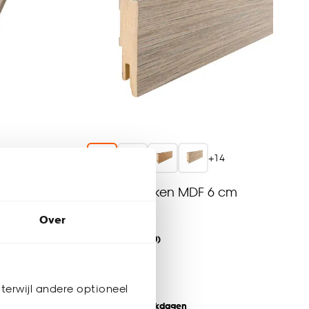
7
+
14
MDF 2,4
Plint Grijs Eiken MDF 6 cm
Over
(0)
12.
50
terwijl andere optioneel
Bezorgen 4 werkdagen