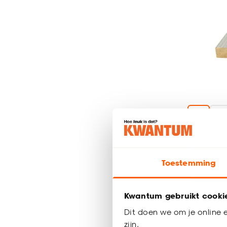
Plakplint
cm
Toestemming
8.
25
Kwantum gebruikt cooki
Dit doen we om je online e
zijn.
Bezorgen 4