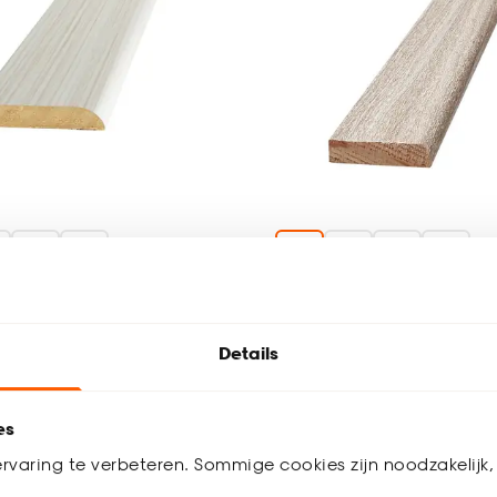
+
17
+
1
 Grijs Grenen MDF 2,4
Plakplint Grijs Grenen 
cm
Details
(0)
(0)
8.
25
es
rvaring te verbeteren. Sommige cookies zijn noodzakelijk, 
 werkdagen
Bezorgen 4 werkdagen