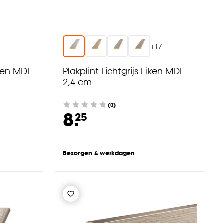
7
+
17
iken MDF
Plakplint Lichtgrijs Eiken MDF
2,4 cm
(0)
8.
25
Bezorgen 4 werkdagen