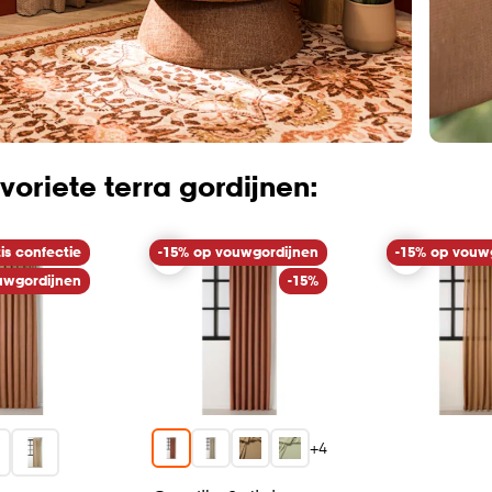
voriete terra gordijnen:
is confectie
-15% op vouwgordijnen
-15% op vouw
uwgordijnen
-15%
+
4