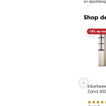
en appeltjesg
Shop de
-15% op vo
Inbetwee
Zand 30