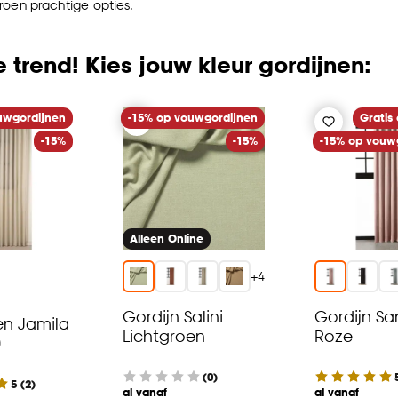
roen prachtige opties.
 trend! Kies jouw kleur gordijnen:
uwgordijnen
-15% op vouwgordijnen
Gratis
-15%
-15%
-15% op vouw
Alleen Online
+
4
Gordijn Salini
Gordijn Sa
n Jamila
Lichtgroen
Roze
0
(0)
5
(
2
)
al vanaf
al vanaf