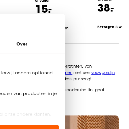
al vanaf
-
38.
-
15.
eken
Bezorgen 3 weke
Bezorgen 3 weken
Over
ind je prachtige
gordijnstoffen
in terratinten, van
n de stof. Combineer je
terra gordijnen
met een
vouwgordijn
terwijl andere optioneel
 ramen zijn omgetoverd tot sfeermakers pur sang!
rdijnen
of
houten jaloezieën
? De roodbruine tint gaat
ouden van producten in je
al onze andere klanten.
ien op onze website, maar