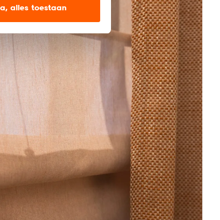
a, alles toestaan
en’ om alleen de
s wel of niet te
nze
cookieverklaring
.