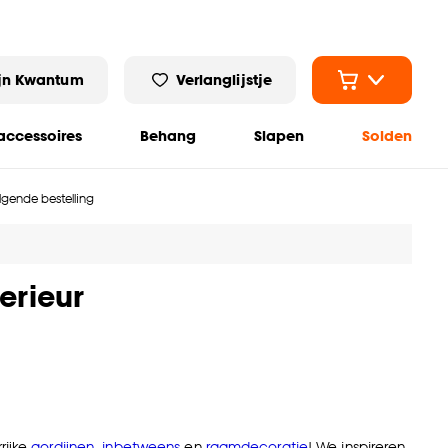
jn Kwantum
Verlanglijstje
ccessoires
Behang
Slapen
Solden
olgende bestelling
erieur
rijke
gordijnen
,
inbetweens
en
raamdecoratie
! We inspireren