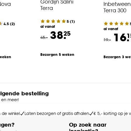
Gordijn Salini
Nova
Inbetween
Terra
Terra 300
5
(
1
)
4.5
(
2
)
al vanaf
al vanaf
38.
25
16.
1
45
.
-
19
.
-
Bezorgen 5 weken
 weken
Bezorgen 3 w
olgende bestelling
e en meer!
n de winkel
Laten bezorgen of gratis afhalen
€ 5,- korting op je
agen?
Op zoek naar
inspiratie?