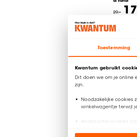
al vanaf
17
20
.
-
Bezorgen 3
Toestemming
Gordijn
Kwantum gebruikt cooki
Een tikje terr
lichtdoorlat
Dit doen we om je online e
in lichte tint
zijn.
Terra combin
Noodzakelijke cookies z
prachtig sam
winkelwagentje terwijl 
Analytische cookies (op
Marketing cookies (opt