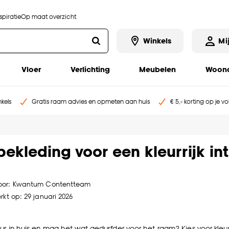
piratie
Op maat overzicht
Winkels
Mi
Vloer
Verlichting
Meubelen
Woona
kels
Gratis raam advies en opmeten aan huis
€ 5,- korting op je v
kleding voor een kleurrijk int
oor:
Kwantum Contentteam
rkt op: 29 januari 2026
eur in huis en mag het wat gedurfder voor het raam? Kies voor kleur