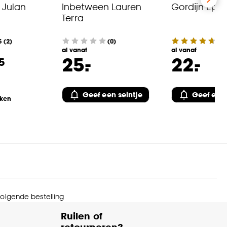
 Julan
Inbetween Lauren
Gordijn Epke
Terra
5
(
2
)
(0)
4.7
al vanaf
al vanaf
-
-
25.
22.
5
Geef een seintje
Geef een 
eken
 volgende bestelling
Ruilen of
retourneren?