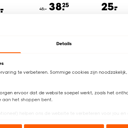
-
38.
25.
25
-
.
45
.
-
Bezorgen 3 weken
Bezorgen 4 w
 weken
Details
trend: terra gordijnen
es
a voor het raam zorgt voor instant meer sfeer in huis. Bij Kwantum v
ende
inbetweens
tot stevige
overgordijnen
met een subtiel werkje i
rvaring te verbeteren. Sommige cookies zijn noodzakelijk, 
, zoals hier gedaan is met een lichtdoorlatende roze stof, en jouw
eert ook mooi met raamdecoratie. Wat dacht je van
bamboe rolgo
orgen ervoor dat de website soepel werkt, zoals het onth
en met de warmte van hout.
je aan het shoppen bent.
tioneel) helpen ons de website te verbeteren voor jou en 
ioneel) laten jou relevante informatie en aanbiedingen z