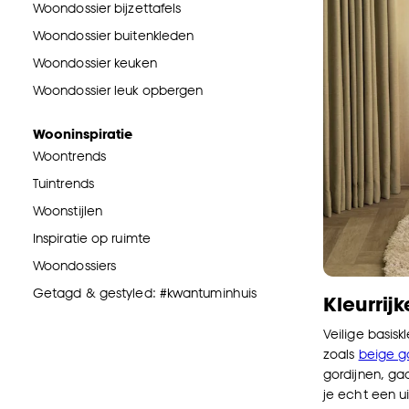
Woondossier bijzettafels
Woondossier buitenkleden
Woondossier keuken
Woondossier leuk opbergen
Wooninspiratie
Woontrends
Tuintrends
Woonstijlen
Inspiratie op ruimte
Woondossiers
Getagd & gestyled: #kwantuminhuis
Kleurrijk
Veilige basisk
zoals
beige g
gordijnen, ga
je echt een ui