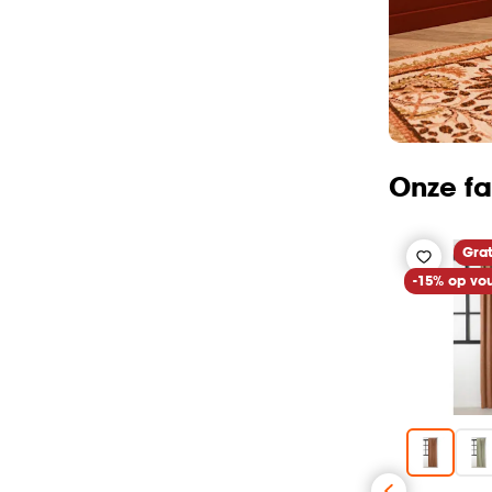
Onze fa
Grat
-15% op vo