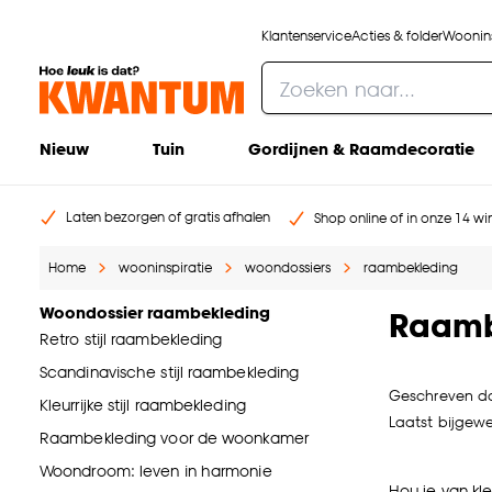
Klantenservice
Acties & folder
Woonins
Nieuw
Tuin
Gordijnen & Raamdecoratie
Laten bezorgen of gratis afhalen
Shop online of in onze 14 win
Home
wooninspiratie
woondossiers
raambekleding
Woondossier raambekleding
Raambe
Retro stijl raambekleding
Scandinavische stijl raambekleding
Geschreven d
Kleurrijke stijl raambekleding
Laatst bijgewe
Raambekleding voor de woonkamer
Woondroom: leven in harmonie
Hou je van kl