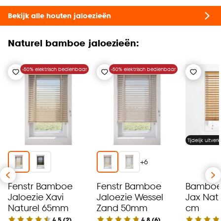
Bekijk alle houten jaloezieën
Naturel bamboe jaloezieën:
-50% elektrisch bedienbaar
-50% elektrisch bedienbaar
Tijdelijk uitver
+
6
Fenstr Bamboe
Fenstr Bamboe
Bamboe 
Jaloezie Xavi
Jaloezie Wessel
Jax Nat
Naturel 65mm
Zand 50mm
cm
4.5
(
2
)
4.8
(
6
)