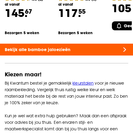
105
al vanaf
al vanaf
145.
117.
67
55
Geef
Bezorgen 5 weken
Bezorgen 5 weken
Bekijk alle bamboe jaloezieën
Kiezen maar!
Bij Kwantum bestel je gemakkelijk
kleurstalen
voor je nieuwe
raambekleding. Vergelijk thuis rustig welke kleur en welk
materiaal het beste bij de rest van jouw interieur past. Zo ben
je 100% zeker van je keuze.
Kun je wel wat extra hulp gebruiken? Maak dan een afspraak
voor
advies bij jou thuis
. Een ervaren stijl- en
maatwerkspecialist komt dan bij jou thuis langs voor een