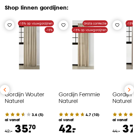
Shop linnen gordijnen:
-15% op vouwgordijnen
Gratis confectie
-15%
-15%
-15% op vouwgordijnen
Gordijn Wouter
Gordijn Femmie
Gordijn
Naturel
Naturel
Naturel
3.6
(
5
)
4.7
(
10
)
al vanaf
al vanaf
al vanaf
-
35.
42.
37
70
42
.
-
44
.
-