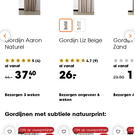
Gordijn Aaron
Gordijn Liz Beige
Gordijn
Naturel
Zand
5
(
4
)
4.7
(
9
)
al vanaf
al vanaf
al vanaf
-
37.
26.
1
40
44
.
-
23
.
50
Bezorgen 3 weken
Bezorgen ongeveer 6
Bezorgen 
weken
Gordijnen met subtiele natuurprint:
-15% op vouwgordijnen
-15% op vouwgordijnen
-15%