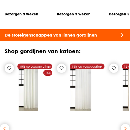
Bezorgen 3 weken
Bezorgen 3 weken
Bezorgen 
De stofeigenschappen van linnen gordijnen
Shop gordijnen van katoen:
-15% op vouwgordijnen
-15% op vouwgordijnen
-15%
-15%