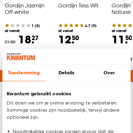
Gordijn Jasmijn
Gordijn Tess Wit
Gordijn 
Off-white
Naturel
1
(
2
)
4.7
(
9
)
al vanaf
al vanaf
al vanaf
18.
12.
11.
27
50
50
21
.
50
Bezorgen 3 weken
Bezorgen 3 weken
Bezorgen 
Toestemming
Details
Over
De stofeigenschappen van katoenen gordijnen
Kwantum gebruikt cookies
H
outen en bamboe jaloezieën
Dit doen we om je online ervaring te verbeteren.
De natuur haal je in huis met houten jaloezieën. Ze zijn stijlvol
Sommige cookies zijn noodzakelijk, terwijl andere
en zorgen voor sfeer. Hou je van een stoere uitstraling voor
optioneel zijn.
het raam? Kies dan voor
zwarte houten jaloezieën
. Ben je op
zoek naar meer jaloezieën die rust en warmte uitstralen? Kies
Noodzakelijke cookies zorgen ervoor dat de