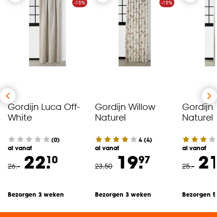
-15%
-15%
Gordijn Luca Off-
Gordijn Willow
Gordijn 
White
Naturel
Naturel
(0)
4
(
4
)
al vanaf
al vanaf
al vanaf
22.
19.
21
10
97
26
.
-
23
.
50
25
.
-
Bezorgen 3 weken
Bezorgen 3 weken
Bezorgen 