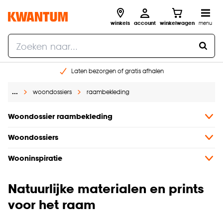
winkels
account
winkelwagen
menu
Laten bezorgen of gratis afhalen
Shop online of in onze 14 winkels
…
woondossiers
raambekleding
Gratis raam advies en opmeten aan huis
€ 5,- korting op je volgende bestelling
Woondossier raambekleding
Woondossiers
Wooninspiratie
Natuurlijke materialen en prints
voor het raam