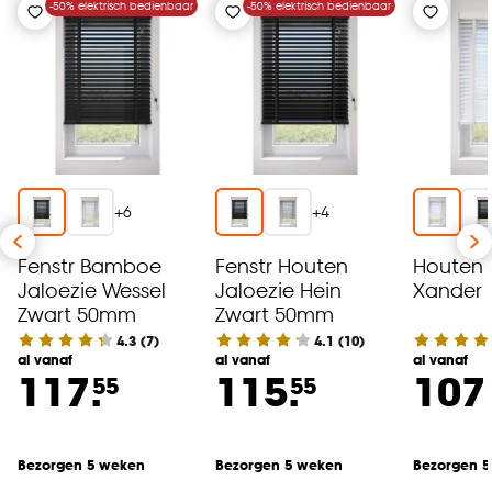
klikken.
-50% elektrisch bedienbaar
-50% elektrisch bedienbaar
Goed om te weten is dat je deze keuze altijd nog
kan aanpassen, bekijk hiervoor onze
cookieverklaring
.
+
6
+
4
Fenstr Bamboe
Fenstr Houten
Houten 
Jaloezie Wessel
Jaloezie Hein
Xander
Zwart 50mm
Zwart 50mm
4.3
(
7
)
4.1
(
10
)
al vanaf
al vanaf
al vanaf
117.
115.
107
55
55
Bezorgen 5 weken
Bezorgen 5 weken
Bezorgen 