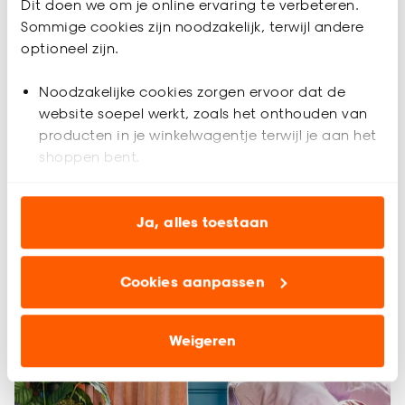
Dit doen we om je online ervaring te verbeteren.
Sommige cookies zijn noodzakelijk, terwijl andere
optioneel zijn.
Noodzakelijke cookies zorgen ervoor dat de
website soepel werkt, zoals het onthouden van
producten in je winkelwagentje terwijl je aan het
Trend: combineren van twee soorten raambekleding
shoppen bent.
Analytische cookies (optioneel) helpen ons de
website te verbeteren voor jou en al onze andere
Ja, alles toestaan
klanten.
Cookies aanpassen
Marketing cookies (optioneel) laten jou
relevante informatie en aanbiedingen zien op
onze website, maar ook buiten de website voor
Weigeren
advertenties en communicatie.
Klik op ‘Ja, alles toestaan’ om gebruik te maken