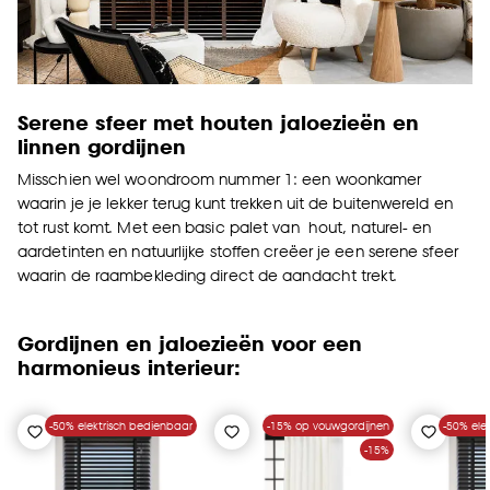
Serene sfeer met houten jaloezieën en
linnen gordijnen
Misschien wel woondroom nummer 1: een woonkamer
waarin je je lekker terug kunt trekken uit de buitenwereld en
tot rust komt. Met een basic palet van hout, naturel- en
aardetinten en natuurlijke stoffen creëer je een serene sfeer
waarin de raambekleding direct de aandacht trekt.
Gordijnen en jaloezieën voor een
harmonieus interieur:
-50% elektrisch bedienbaar
-15% op vouwgordijnen
-50% ele
-15%