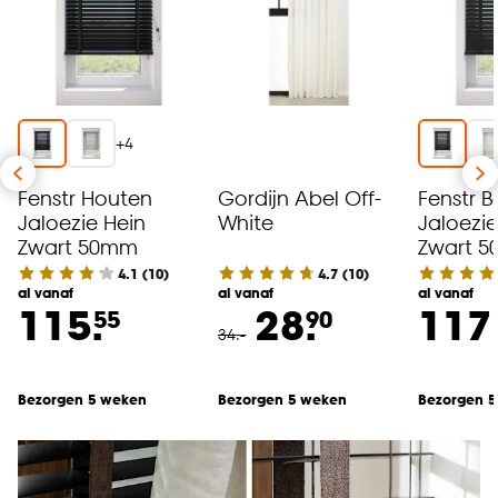
+
4
Fenstr Houten
Gordijn Abel Off-
Fenstr 
Jaloezie Hein
White
Jaloezie
Zwart 50mm
Zwart 
4.1
(
10
)
4.7
(
10
)
al vanaf
al vanaf
al vanaf
115.
28.
117
55
90
34
.
-
Bezorgen 5 weken
Bezorgen 5 weken
Bezorgen 