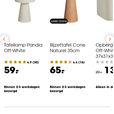
Alleen Online
Tafellamp Pandia
Bijzettafel Cone
Opbergp
Off-White
Naturel 35cm
Off-Whi
37x31x3
4.9
(
30
)
4.4
(
16
)
-
-
59.
65.
13
20
.
-
Binnen 2-3 werkdagen
Binnen 2-3 werkdagen
Alleen in d
bezorgd
bezorgd