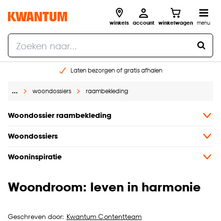
winkels
account
winkelwagen
menu
Laten bezorgen of gratis afhalen
Shop online of in onze 14 winkels
…
woondossiers
raambekleding
Gratis raam advies en opmeten aan huis
€ 5,- korting op je volgende bestelling
Woondossier raambekleding
Woondossiers
Wooninspiratie
Woondroom: leven in harmonie
Geschreven door:
Kwantum Contentteam