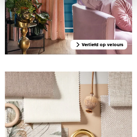
van alle cookies, of klik op ‘weigeren’ om alleen de
noodzakelijke cookies te accepteren. Je kunt er ook
voor kiezen om bepaalde cookies wel of niet te
accepteren door op ‘Cookies aanpassen’ te
klikken.
Verliefd op velours
Goed om te weten is dat je deze keuze altijd nog
kan aanpassen, bekijk hiervoor onze
cookieverklaring
.