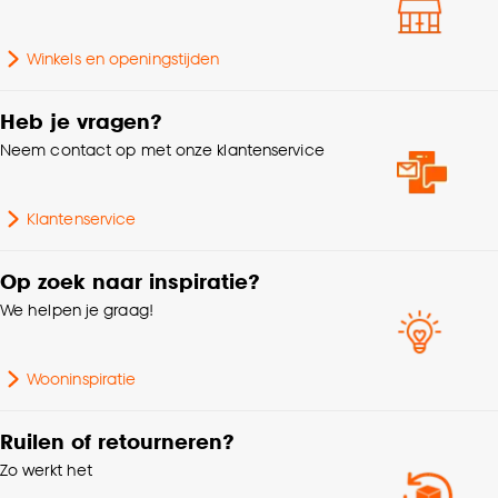
Machinewas 30º, Niet in
Wasvoorschriften
de droogtrommel, Strijken
Goed om te weten is dat je deze keuze altijd nog
Winkels en openingstijden
°
kan aanpassen, bekijk hiervoor onze
cookieverklaring
.
Heb je vragen?
Samenstelling
Katoen 100%
Neem contact op met onze klantenservice
Breedte
135 CM
Klantenservice
Mate verduisterend
Lichtdoorlatend
Op zoek naar inspiratie?
We helpen je graag!
Nummer
N06-B06
Garantietermijn
24 maanden
Wooninspiratie
Kleurtint
Wit
Ruilen of retourneren?
Zo werkt het
Krimptolerantie
5%