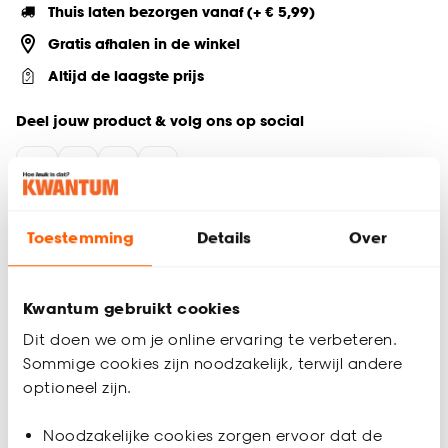
Thuis laten bezorgen vanaf (+ € 5,99)
Gratis afhalen in de winkel
Altijd de laagste prijs
Deel jouw product & volg ons op social
Productomschrijving
Toestemming
Details
Over
Lichtdoorlatend
100% Katoen
Sfeervol gordijn
Kwantum gebruikt cookies
Inclusief strijkband om eenvoudig in te korten
Dit doen we om je online ervaring te verbeteren.
Keurmerk Oekotex
Sommige cookies zijn noodzakelijk, terwijl andere
Kant en klaar gordijn Malou is in een frisse kleur wit en is
optioneel zijn.
gemaakt van 100% katoen. Katoen is vocht- en
luchtdoorlatend en voelt zacht aan. Daarnaast is het een
Productspecificaties
Noodzakelijke cookies zorgen ervoor dat de
stevig materiaal en is het makkelijk te reinigen. Gordijn Malou