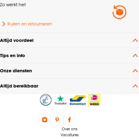
Zo werkt het
Lengte
12 CM
Ruilen en retourneren
Interieurstijl
Scandinavisch, Modern
Altijd voordeel
Wattage
25 Wt
Tips en info
Onze diensten
Altijd bereikbaar
Over ons
Vacatures