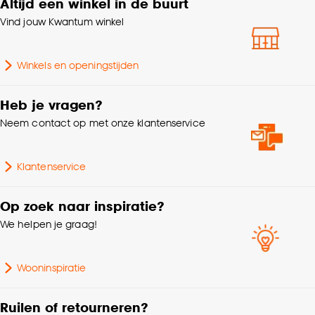
Altijd een winkel in de buurt
Samenstelling
80% keramiek
klikken.
Vind jouw Kwantum winkel
Fitting
E27 fitting
Goed om te weten is dat je deze keuze altijd nog
kan aanpassen, bekijk hiervoor onze
Winkels en openingstijden
cookieverklaring
.
Breedte
12 CM
Heb je vragen?
Hoogte
33.5 CM
Neem contact op met onze klantenservice
Gewicht
1.313 Kg
Klantenservice
Doorsnede
12 CM
Op zoek naar inspiratie?
We helpen je graag!
Aantal lichtbronnen
1 Stk
Wooninspiratie
Snoerlengte
150 CM
Ruilen of retourneren?
Voltage
230 V