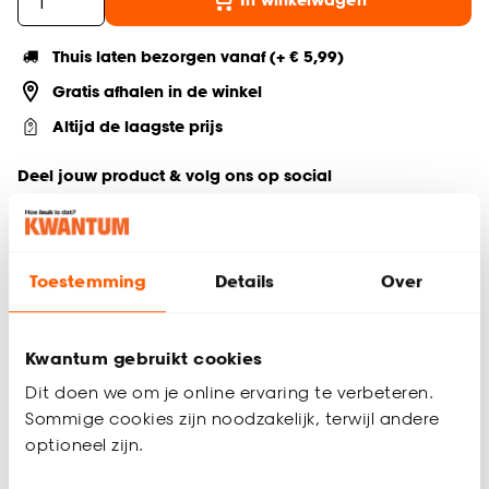
Thuis laten bezorgen vanaf (+ € 5,99)
Gratis afhalen in de winkel
Altijd de laagste prijs
Deel jouw product & volg ons op social
Toestemming
Details
Over
Productomschrijving
Lampvoet Juliet in roze kleur kleedt je ruimte sfeervol aan! Hij
heeft een geribbeld design en is perfect te combineren met
Kwantum gebruikt cookies
diverse lampenkappen, waaronder
lampenkap Arias Off-
White Linnen
en
lampenkap Ara Touw Naturel
. Lampvoet
Dit doen we om je online ervaring te verbeteren.
Juliet is gemaakt van keramiek waardoor hij een natuurlijke
Sommige cookies zijn noodzakelijk, terwijl andere
uitstraling heeft.
optioneel zijn.
Juliet heeft een E27 fitting en wordt geleverd zonder