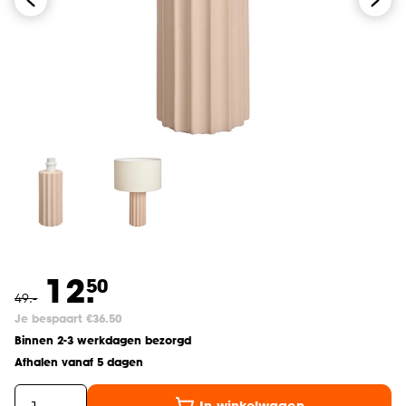
12.
50
49
.
-
Je bespaart €36.50
Binnen 2-3 werkdagen bezorgd
Afhalen vanaf 5 dagen
In winkelwagen