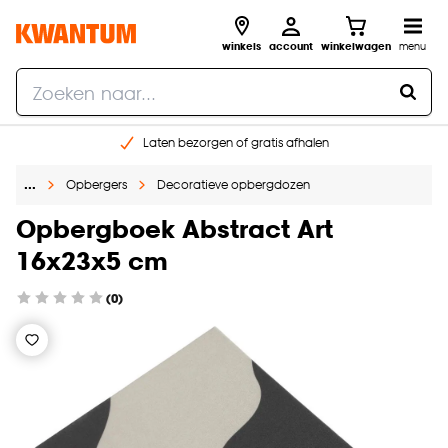
winkels
account
winkelwagen
menu
Laten bezorgen of gratis afhalen
Shop online of in onze 14 winkels
…
Opbergers
Decoratieve opbergdozen
Gratis raam advies en opmeten aan huis
€ 5,- korting op je volgende bestelling
Opbergboek Abstract Art
16x23x5 cm
(0)