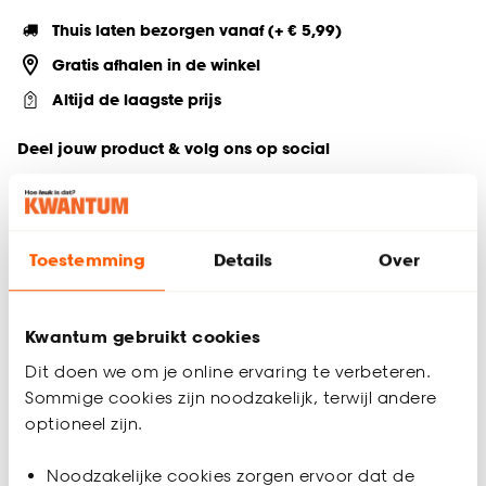
Thuis laten bezorgen vanaf (+ € 5,99)
Gratis afhalen in de winkel
Altijd de laagste prijs
Deel jouw product & volg ons op social
Toestemming
Details
Over
Productomschrijving
Maak je woonkamer, keuken, of boekenkast stijlvol én
functioneel met het Abstract Art opbergboek in een naturel
Kwantum gebruikt cookies
kleur. Dit elegante koffietafelboek biedt niet alleen een
decoratieve touch, maar ook een slimme oplossing voor het
Dit doen we om je online ervaring te verbeteren.
opbergen van opladers en afstandsbedieningen. Perfect
Sommige cookies zijn noodzakelijk, terwijl andere
voor iedereen die van orde houdt, terwijl het een sfeervolle
optioneel zijn.
uitstraling aan je interieur toevoegt.
Productspecificaties
Noodzakelijke cookies zorgen ervoor dat de