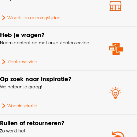
Aantal stuks
1 Stk
Goed om te weten is dat je deze keuze altijd nog
Winkels en openingstijden
kan aanpassen, bekijk hiervoor onze
Garantietermijn
24 maanden
cookieverklaring
.
Heb je vragen?
Hoogte
5 CM
Neem contact op met onze klantenservice
Lengte
16 CM
Klantenservice
Op zoek naar inspiratie?
We helpen je graag!
Wooninspiratie
Ruilen of retourneren?
Zo werkt het