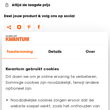
Altijd de laagste prijs
Deel jouw product & volg ons op social
Productomschrijving
Polyester
Toestemming
Details
Over
Beschermt tegen regen, vuil en zonlicht
125x85x40 cm (lxbxh)
Deze antraciet opberhoes voor palletkussens van 125x40x85
Kwantum gebruikt cookies
cm (lxbxh) is perfect om je kussens netjes te opbergen en te
Dit doen we om je online ervaring te verbeteren.
beschermen tegen vocht, stof en zonlicht. Voorzien van een
Sommige cookies zijn noodzakelijk, terwijl andere
handige ritssluiting en stevige handvatten, is de hoes
optioneel zijn.
eenvoudig in gebruik en te verplaatsen. Gemaakt van
Productspecificaties
duurzaam materiaal, ideaal als beschermhoes voor
Noodzakelijke cookies zorgen ervoor dat de
tuinkussens. Met deze sterke beschermhoes blijven je
Artikelnummer
4305479
website soepel werkt, zoals het onthouden van
palletkussens langer mooi. Kies voor praktische