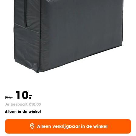
-
10.
20
.
-
Je bespaart €10.00
Alleen in de winkel
Alleen verkrijgbaar in de winkel