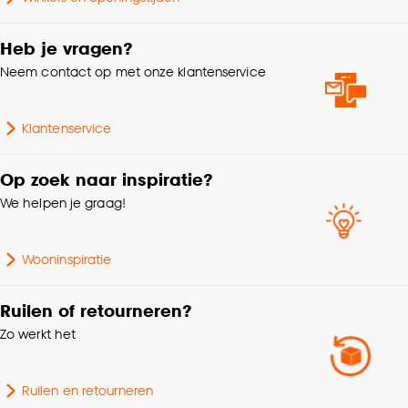
Goed om te weten is dat je deze keuze altijd nog
Gewicht
0.48 Kg
kan aanpassen, bekijk hiervoor onze
Heb je vragen?
cookieverklaring
.
Geschikt voor
Buiten
Neem contact op met onze klantenservice
Garantietermijn
24 maanden
Klantenservice
Samenstelling
Polyester 100%
Op zoek naar inspiratie?
We helpen je graag!
Wooninspiratie
Ruilen of retourneren?
Zo werkt het
Ruilen en retourneren