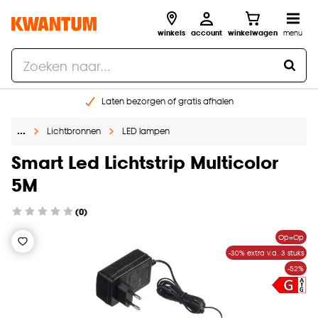
winkels
account
winkelwagen
menu
Laten bezorgen of gratis afhalen
Shop online of in onze 14 winkels
…
Lichtbronnen
LED lampen
Gratis raam advies en opmeten aan huis
€ 5,- korting op je volgende bestelling
Smart Led Lichtstrip Multicolor
5M
(0)
Op=Op
-30% extra v.a. 3 stuks
-52%