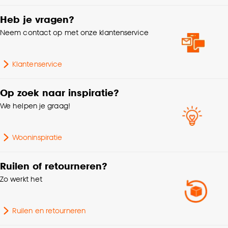
Goed om te weten is dat je deze keuze altijd nog
Hoogte
3 CM
kan aanpassen, bekijk hiervoor onze
Heb je vragen?
cookieverklaring
.
Neem contact op met onze klantenservice
Garantietermijn
24 maanden
Kleurtint
Multicolor
Klantenservice
Op zoek naar inspiratie?
Gewicht
0.34 Kg
We helpen je graag!
Wooninspiratie
Ruilen of retourneren?
Zo werkt het
Ruilen en retourneren