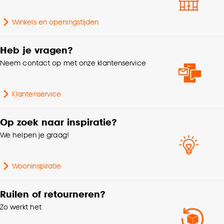
Goed om te weten is dat je deze keuze altijd nog
Gewicht gram per m2
300 G/m2
Winkels en openingstijden
kan aanpassen, bekijk hiervoor onze
cookieverklaring
.
Krimptolerantie
2%
Heb je vragen?
Neem contact op met onze klantenservice
Kleurtint
Bruin
Klantenservice
Op zoek naar inspiratie?
We helpen je graag!
Wooninspiratie
Ruilen of retourneren?
Zo werkt het