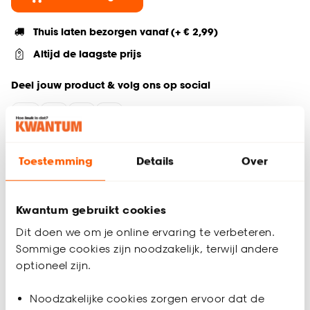
Thuis laten bezorgen vanaf (+ € 2,99)
Altijd de laagste prijs
Deel jouw product & volg ons op social
Productomschrijving
Toestemming
Details
Over
Wil je zeker weten dat deze gordijnstof bij de rest van jouw
interieur past? Bestel vrijblijvend één of meerdere kleurstalen
en bekijk of vergelijk eenvoudig welke gordijnstof jouw
Kwantum gebruikt cookies
favoriet is. Zo ben je 100% zeker van de juiste keuze. De
Dit doen we om je online ervaring te verbeteren.
kleurstalen worden binnen 2 à 3 werkdagen thuisbezorgd en
Sommige cookies zijn noodzakelijk, terwijl andere
passen door de brievenbus. Afmeting staal Gordijn: 13 x 26
optioneel zijn.
cm.
Productspecificaties
Noodzakelijke cookies zorgen ervoor dat de