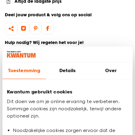
Altijd de laagste prijs
Deel jouw product & volg ons op social
Hulp nodig? Wij regelen het voor je!
Ga terug naar het hoofdproduct
Toestemming
Details
Over
Productomschrijving
Wil je zeker weten dat deze vloer bij de rest van jouw
interieur past? Bestel vrijblijvend één of meerdere kleurstalen
Kwantum gebruikt cookies
en bekijk of vergelijk eenvoudig welke vloer jouw favoriet is.
Dit doen we om je online ervaring te verbeteren.
Zo ben je 100% zeker van de juiste keuze. De kleurstalen
Sommige cookies zijn noodzakelijk, terwijl andere
worden binnen 2 à 3 werkdagen thuisbezorgd en passen
optioneel zijn.
door de brievenbus. Afmeting staal Vinyl: 15 x 21 cm.
Productspecificaties
Noodzakelijke cookies zorgen ervoor dat de