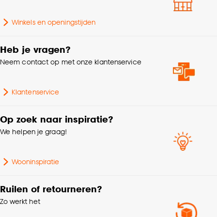
Milieu kenmerken
Recyclebaar
Goed om te weten is dat je deze keuze altijd nog
Winkels en openingstijden
kan aanpassen, bekijk hiervoor onze
Vloerverwarming, Natte
Geschikt voor
ruimtes
cookieverklaring
.
Heb je vragen?
Neem contact op met onze klantenservice
Klantenservice
Op zoek naar inspiratie?
We helpen je graag!
Wooninspiratie
Ruilen of retourneren?
Zo werkt het