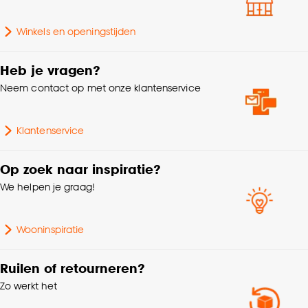
Goed om te weten is dat je deze keuze altijd nog
Winkels en openingstijden
kan aanpassen, bekijk hiervoor onze
cookieverklaring
.
Heb je vragen?
Neem contact op met onze klantenservice
Klantenservice
Op zoek naar inspiratie?
We helpen je graag!
Wooninspiratie
Ruilen of retourneren?
Zo werkt het