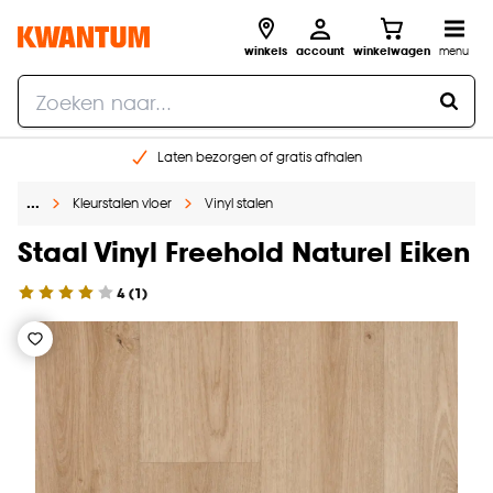
winkels
account
winkelwagen
menu
Laten bezorgen of gratis afhalen
Shop online of in onze 14 winkels
…
Kleurstalen vloer
Vinyl stalen
Gratis raam advies en opmeten aan huis
€ 5,- korting op je volgende bestelling
Staal Vinyl Freehold Naturel Eiken
4
(
1
)