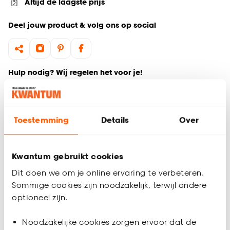
Altijd de laagste prijs
Deel jouw product & volg ons op social
Hulp nodig? Wij regelen het voor je!
Ga terug naar het hoofdproduct
Toestemming
Details
Over
Productomschrijving
Wil je zeker weten dat deze vloer bij de rest van jouw
interieur past? Bestel vrijblijvend één of meerdere kleurstalen
Kwantum gebruikt cookies
en bekijk of vergelijk eenvoudig welke vloer jouw favoriet is.
Dit doen we om je online ervaring te verbeteren.
Zo ben je 100% zeker van de juiste keuze. De kleurstalen
Sommige cookies zijn noodzakelijk, terwijl andere
worden binnen 2 à 3 werkdagen thuisbezorgd en passen
optioneel zijn.
door de brievenbus. Afmeting staal vinyl: 15 x 21 cm.
Productspecificaties
Noodzakelijke cookies zorgen ervoor dat de