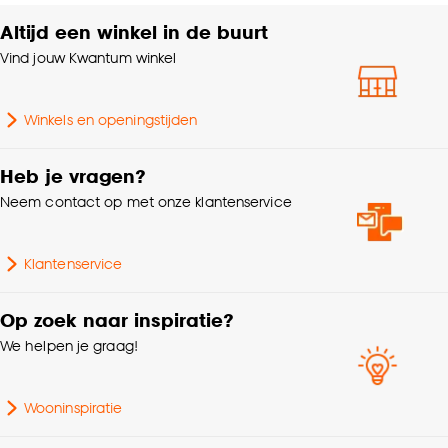
accepteren door op ‘Cookies aanpassen’ te
klikken.
Altijd een winkel in de buurt
Anti-slip
Nee
Vind jouw Kwantum winkel
Goed om te weten is dat je deze keuze altijd nog
kan aanpassen, bekijk hiervoor onze
Winkels en openingstijden
cookieverklaring
.
Heb je vragen?
Neem contact op met onze klantenservice
Klantenservice
Op zoek naar inspiratie?
We helpen je graag!
Wooninspiratie