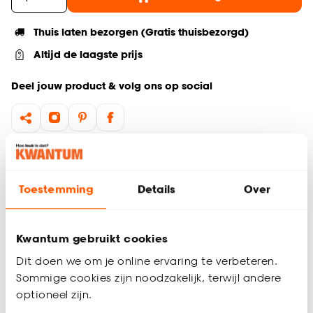
Thuis laten bezorgen (Gratis thuisbezorgd)
Altijd de laagste prijs
Deel jouw product & volg ons op social
Hulp nodig? Wij regelen het voor je!
Ga terug naar het hoofdproduct
Toestemming
Details
Over
Productomschrijving
Kwantum gebruikt cookies
Wil je zeker weten dat deze vloer bij de rest van jouw
Dit doen we om je online ervaring te verbeteren.
interieur past? Bestel vrijblijvend één of meerdere kleurstalen
Sommige cookies zijn noodzakelijk, terwijl andere
en bekijk of vergelijk eenvoudig welke vloer jouw favoriet is.
Zo ben je 100% zeker van de juiste keuze. De kleurstalen
optioneel zijn.
worden binnen 2 à 3 werkdagen thuisbezorgd en passen