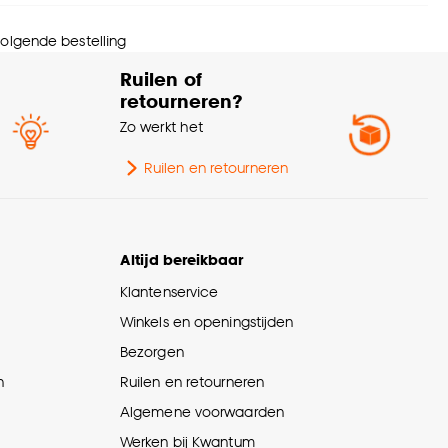
eedte
23 CM
 volgende bestelling
ngte
24 CM
Ruilen of
retourneren?
ogte
47 CM
Zo werkt het
wicht
2.3 Kg
Ruilen en retourneren
ntal stuks
1 Stk
Altijd bereikbaar
rantietermijn
24 maanden
Klantenservice
Winkels en openingstijden
gte filter
40-49cm
Bezorgen
n
Ruilen en retourneren
meter (filter)
15-19cm
Algemene voorwaarden
erieurstijl
Modern
Werken bij Kwantum