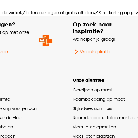
Br
n de winkel
Laten bezorgen of gratis afhalen
€ 5,- korting op je
Le
agen?
Op zoek naar
inspiratie?
 op met onze
Ho
e
We helpen je graag!
Ge
vice
Wooninspiratie
Aa
Onze diensten
Ga
e
Gordijnen op maat
ruimte
Raambekleding op maat
Hoo
ossing voor je raam
Stijladvies aan Huis
sende vloer
Raamdecoratie laten montere
Dia
ubelen
Vloer laten opmeten
Int
erkleden
Vloer laten plaatsen