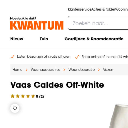
Klantenservice
Acties & folder
Woonins
Nieuw
Tuin
Gordijnen & Raamdecoratie
Laten bezorgen of gratis afhalen
Shop online of in onze 14 win
Home
Woonaccessoires
Woondecoratie
Vazen
Vaas Caldes Off-White
5
(
2
)