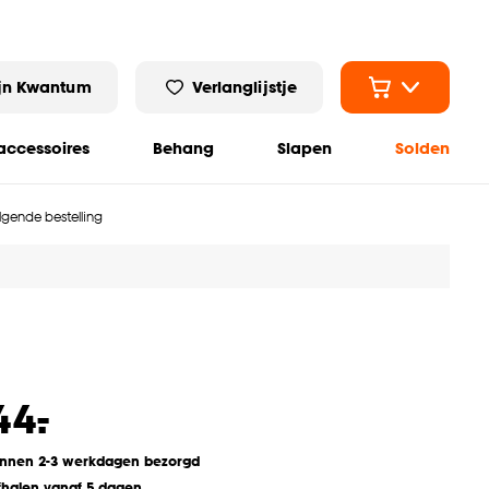
jn Kwantum
Verlanglijstje
ccessoires
Behang
Slapen
Solden
olgende bestelling
-
44.
innen 2-3 werkdagen bezorgd
fhalen vanaf 5 dagen