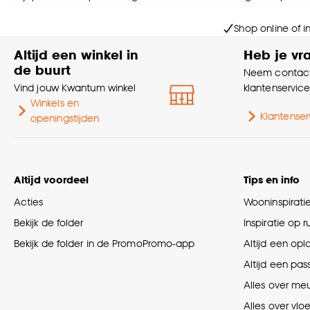
Shop online of i
Altijd een winkel in
Heb je vr
de buurt
Neem contact
Vind jouw Kwantum winkel
klantenservic
Winkels en
Klantenser
openingstijden
Altijd voordeel
Tips en info
Acties
Wooninspirati
Bekijk de folder
Inspiratie op 
Bekijk de folder in de PromoPromo-app
Altijd een opl
Altijd een pas
Alles over me
Alles over vlo