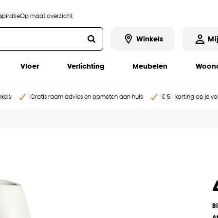
piratie
Op maat overzicht
Winkels
Mi
Vloer
Verlichting
Meubelen
Woona
kels
Gratis raam advies en opmeten aan huis
€ 5,- korting op je v
B
A