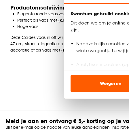
Productomschrijving
Kwantum gebruikt cooki
Elegante ronde vaas voor een moderne uitstraling
Perfect als vaas met (kunst)bloemen of los als decoratie
Dit doen we om je online e
Hoge vaas
zijn.
Deze Caldes vaas in off-white is de perfecte aanvulling voo
Noodzakelijke cookies z
47 cm, straalt elegantie en sfeer uit. Gemaakt van hoogwaard
decoratie of als vaas met (kunst)bloemen. Creëer een warm e
winkelwagentje terwijl 
Analytische cookies (op
Marketing cookies (opt
Weigeren
ook buiten de website 
Klik op ‘Ja, alles toestaa
noodzakelijke cookies te 
accepteren door op ‘Cook
Meld je aan en ontvang € 5,- korting op je v
Goed om te weten is dat j
Blijf per e-mail op de hoogte van leuke aanbiedingen, inspirati