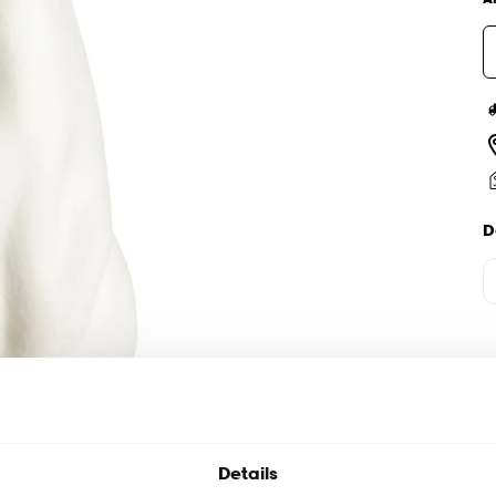
D
Details