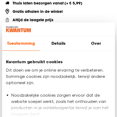
Thuis laten bezorgen vanaf (+ € 5,99)
Gratis afhalen in de winkel
Altijd de laagste prijs
Deel jouw product & volg ons op social
Toestemming
Details
Over
Productomschrijving
Kwantum gebruikt cookies
Zeeppomp grijs. 9x9x13 cm (lxbxh).
Dit doen we om je online ervaring te verbeteren.
Productspecificaties
Sommige cookies zijn noodzakelijk, terwijl andere
optioneel zijn.
Artikelnummer
0543098
Noodzakelijke cookies zorgen ervoor dat de
EAN nummer
8714051229441
website soepel werkt, zoals het onthouden van
producten in je winkelwagentje terwijl je aan het
shoppen bent.
Kleur
Grijs