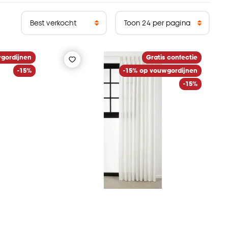
gordijnen
Gratis confectie
-15%
-15% op vouwgordijnen
-15%