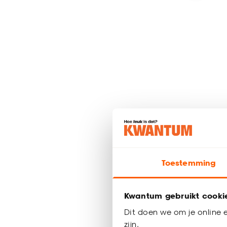
Gordijn 
Toestemming
Kwantum gebruikt cooki
al vanaf
1
Dit doen we om je online e
22
.
50
zijn.