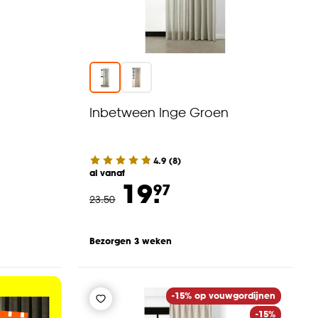
Inbetween Inge Groen
4.9
(
8
)
al vanaf
19.
97
23
.
50
Bezorgen 3 weken
-15% op vouwgordijnen
-15%