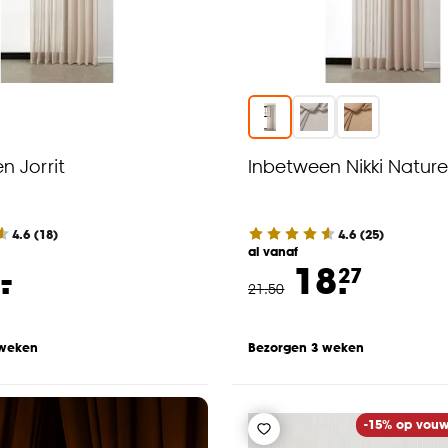
n Jorrit
Inbetween Nikki Nature
4.6
(
18
)
4.6
(
25
)
al vanaf
-
.
18.
27
21
.
50
 weken
Bezorgen 3 weken
-15% op vouw