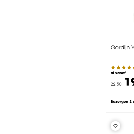
Gordijn 
al vanaf
1
22
.
50
Bezorgen 3