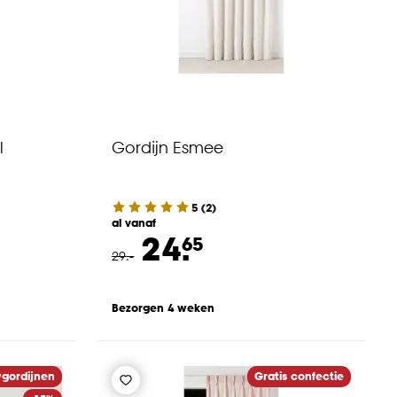
l
Gordijn Esmee
5
(
2
)
al vanaf
24.
65
29
.
-
Bezorgen 4 weken
gordijnen
Gratis confectie