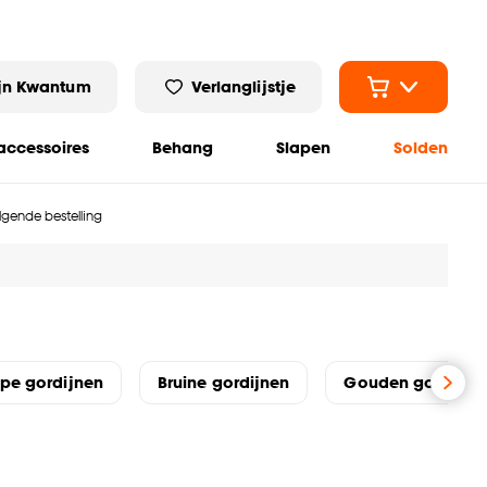
jn Kwantum
Verlanglijstje
ccessoires
Behang
Slapen
Solden
olgende bestelling
pe gordijnen
Bruine gordijnen
Gouden gordijne