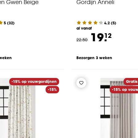
en Gwen Beige
Gordijn Anneli
5
(
32
)
4.2
(
5
)
al vanaf
19.
12
22
.
50
 weken
Bezorgen 3 weken
-15% op vouwgordijnen
Gratis
-15%
-15% op vouw