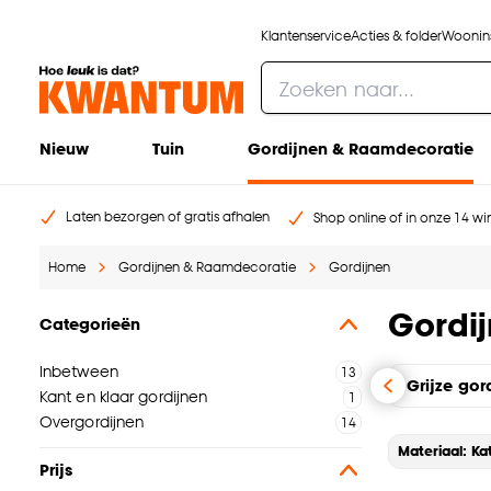
Klantenservice
Acties & folder
Woonins
Nieuw
Tuin
Gordijnen & Raamdecoratie
Laten bezorgen of gratis afhalen
Shop online of in onze 14 win
Home
Gordijnen & Raamdecoratie
Gordijnen
Gordi
Categorieën
Inbetween
Grijze gor
Kant en klaar gordijnen
Overgordijnen
Materiaal: Ka
Prijs