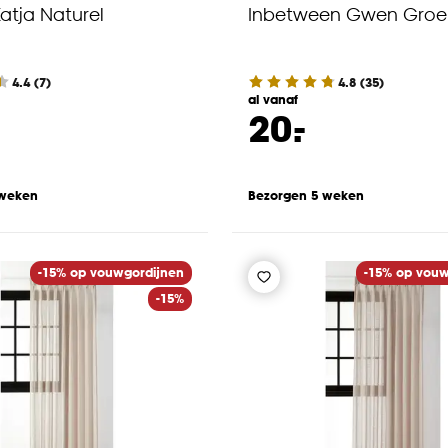
atja Naturel
Inbetween Gwen Groe
4.4
(
7
)
4.8
(
35
)
al vanaf
-
20.
 weken
Bezorgen 5 weken
-15% op vouwgordijnen
-15% op vouw
-15%