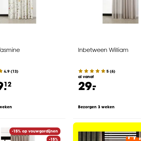
Yasmine
Inbetween William
4.9
(
13
)
5
(
6
)
al vanaf
-
9.
29.
12
 weken
Bezorgen 3 weken
-15% op vouwgordijnen
-15%