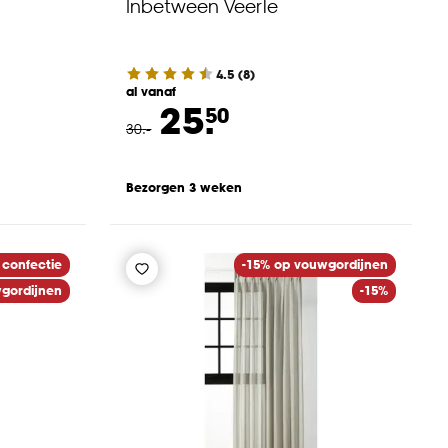
Inbetween Veerle
4.5
(
8
)
al vanaf
25.
50
30
.
-
Bezorgen 3 weken
 confectie
-15% op vouwgordijnen
gordijnen
-15%