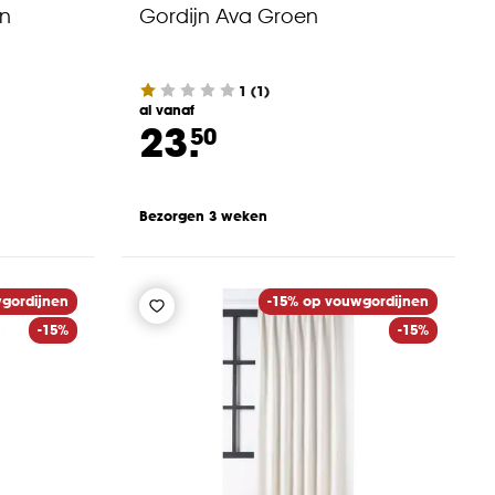
n
Gordijn Ava Groen
1
(
1
)
al vanaf
23.
50
Bezorgen 3 weken
gordijnen
-15% op vouwgordijnen
-15%
-15%