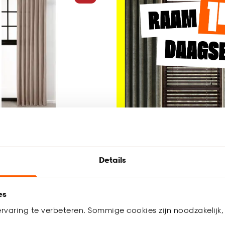
Ruben Zand
Details
4.6
(
11
)
es
9.
12
rvaring te verbeteren. Sommige cookies zijn noodzakelijk, 