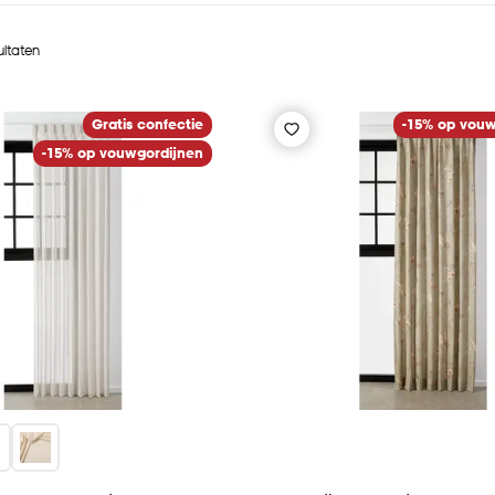
ultaten
Gratis confectie
-15% op vouw
-15% op vouwgordijnen