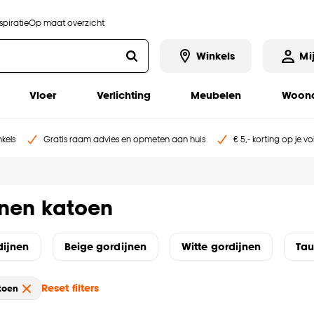
piratie
Op maat overzicht
Winkels
Mi
Vloer
Verlichting
Meubelen
Woona
kels
Gratis raam advies en opmeten aan huis
€ 5,- korting op je v
jnen katoen
dijnen
Beige gordijnen
Witte gordijnen
Tau
Reset filters
toen