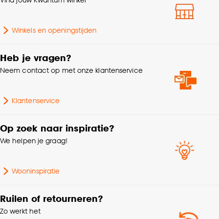
klikken.
Goed om te weten is dat je deze keuze altijd nog
Kleurtint
Groen
Winkels en openingstijden
kan aanpassen, bekijk hiervoor onze
cookieverklaring
.
Samenstelling
Polyester 100%
Heb je vragen?
Neem contact op met onze klantenservice
Breedte
140 CM
Klantenservice
Machinewas 30º, Niet
Strijken, Niet in de
Wasvoorschriften
droogtrommel, Niet
Op zoek naar inspiratie?
centrifugeren
We helpen je graag!
Nummer
N50-B44
Wooninspiratie
Milieu kenmerken
Oeko-Tex Standard 100
Ruilen of retourneren?
Zo werkt het
Garantietermijn
24 maanden