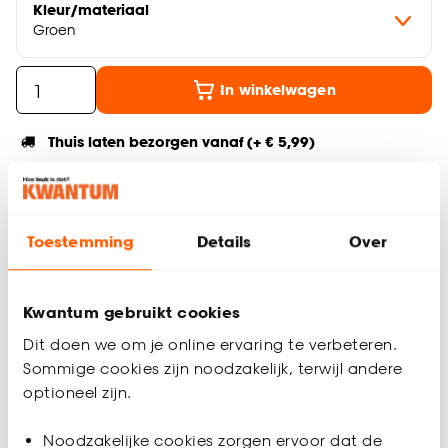
Kleur/materiaal
Groen
In winkelwagen
Thuis laten bezorgen vanaf (+ € 5,99)
Gratis afhalen in de winkel
Altijd de laagste prijs
Toestemming
Details
Over
Deel jouw product & volg ons op social
Kwantum gebruikt cookies
Dit doen we om je online ervaring te verbeteren.
Productomschrijving
Sommige cookies zijn noodzakelijk, terwijl andere
Kant en klaar gordijn van soepelvallende groene stof. Stevig
optioneel zijn.
en kreukherstellend. 140x260 cm (bxh).
Noodzakelijke cookies zorgen ervoor dat de
Productspecificaties