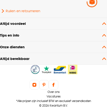
Ruilen en retourneren
Mate verduisterend
Lichtdoorlatend
Altijd voordeel
Tips en info
Onze diensten
Altijd bereikbaar
Over ons
Vacatures
*Alle prijzen zijn inclusief BTW en exclusief verzendkosten
© 2026 Kwantum B.V.