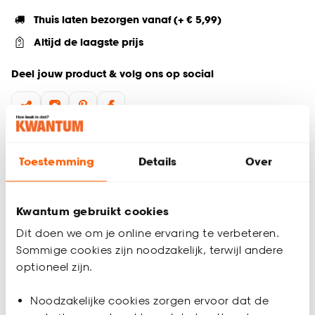
Thuis laten bezorgen vanaf (+ € 5,99)
Altijd de laagste prijs
Deel jouw product & volg ons op social
Productomschrijving
Toestemming
Details
Over
Buitenkleed Dalby kleedt je tuin, balkon of terras gezellige
aan.
Dit buitenkleed is gemaakt van 100% polypropyleen, wat
Kwantum gebruikt cookies
ervoor zorgt dat het langdurig zijn kwaliteit behoudt en
Dit doen we om je online ervaring te verbeteren.
gemakkelijk schoon te maken is. Dankzij de afmetingen van
Sommige cookies zijn noodzakelijk, terwijl andere
120x180 cm past het kleed makkelijk in elke buitenruimte.
optioneel zijn.
Belangrijkste kenmerken:
Productspecificaties
Noodzakelijke cookies zorgen ervoor dat de
Rechthoekig zwart buitenkleed