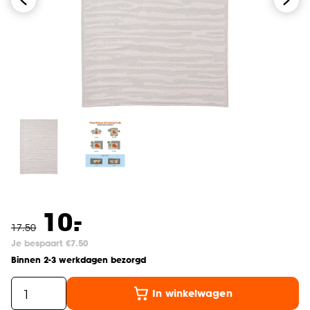
-
10.
17
.
50
Je bespaart €7.50
Binnen 2-3 werkdagen bezorgd
In winkelwagen