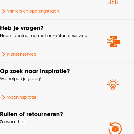
Breedte
120 CM
Goed om te weten is dat je deze keuze altijd nog
Winkels en openingstijden
Lengte
180 CM
kan aanpassen, bekijk hiervoor onze
cookieverklaring
.
Heb je vragen?
Garantietermijn
24 maanden
Neem contact op met onze klantenservice
Vorm
Rechthoekig
Klantenservice
Dessin
Dier
Op zoek naar inspiratie?
We helpen je graag!
Geschikt voor binnen
Binnen en buiten
buiten
Wooninspiratie
Standaard afmetingen
120x180cm
Ruilen of retourneren?
Zo werkt het
Hoogte
0.3 CM