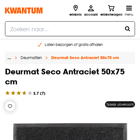
winkels
account
winkelwagen
menu
Laten bezorgen of gratis afhalen
Shop online of in onze 14 winkels
…
Deurmatten
Deurmat Seco Antraciet 50x75 cm
Gratis raam advies en opmeten aan huis
€ 5,- korting op je volgende bestelling
Deurmat Seco Antraciet 50x75
cm
3.7
(
7
)
Tijdelijk uitverkocht