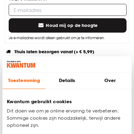
Houd mij op de hoogte
Je e-mailadres wordt alleen gebruikt om je te informeren.
Thuis laten bezorgen vanaf (+ € 5,99)
Gratis afhalen in de winkel
Altijd de laagste prijs
Toestemming
Details
Over
Deel jouw product & volg ons op social
Kwantum gebruikt cookies
Dit doen we om je online ervaring te verbeteren.
Productomschrijving
Sommige cookies zijn noodzakelijk, terwijl andere
Deurmat Seco in de kleur antraciet. Wordt gebruikt als
optioneel zijn.
droogloopmat. Gemaakt van 80% katoen en 20% polyester.