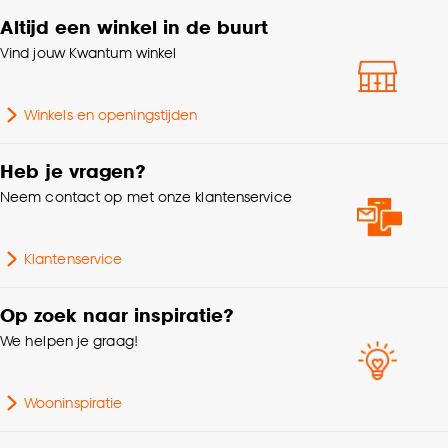
accepteren door op ‘Cookies aanpassen’ te
Altijd een winkel in de buurt
Gewicht
1.05 Kg
klikken.
Vind jouw Kwantum winkel
Goed om te weten is dat je deze keuze altijd nog
Aantal stuks
1 Stk
kan aanpassen, bekijk hiervoor onze
Winkels en openingstijden
cookieverklaring
.
Geschikt voor ruimte
Keuken, Hal
Heb je vragen?
Modern, Industrieel,
Neem contact op met onze klantenservice
Interieurstijl
Scandinavisch
Klantenservice
Breedte
50 CM
Op zoek naar inspiratie?
Kleurtint
Antraciet
We helpen je graag!
Lengte
75 CM
Wooninspiratie