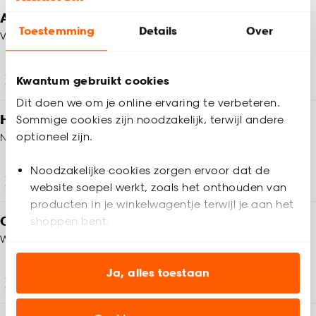
Altijd een winkel in de buurt
Toestemming
Details
Over
Vind jouw Kwantum winkel
Winkels en openingstijden
Kwantum gebruikt cookies
Dit doen we om je online ervaring te verbeteren.
Heb je vragen?
Sommige cookies zijn noodzakelijk, terwijl andere
optioneel zijn.
Neem contact op met onze klantenservice
Noodzakelijke cookies zorgen ervoor dat de
Klantenservice
website soepel werkt, zoals het onthouden van
producten in je winkelwagentje terwijl je aan het
Op zoek naar inspiratie?
shoppen bent.
We helpen je graag!
Analytische cookies (optioneel) helpen ons de
website te verbeteren voor jou en al onze andere
Ja, alles toestaan
Wooninspiratie
klanten.