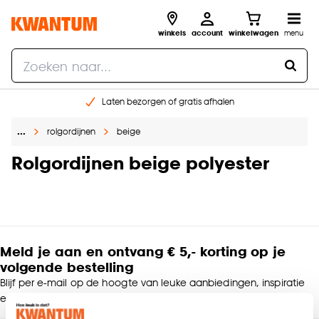
winkels
account
winkelwagen
menu
Laten bezorgen of gratis afhalen
Shop online of in onze 14 winkels
…
rolgordijnen
beige
Gratis raam advies en opmeten aan huis
€ 5,- korting op je volgende bestelling
Rolgordijnen beige polyester
Meld je aan en ontvang € 5,- korting op je
volgende bestelling
Blijf per e-mail op de hoogte van leuke aanbiedingen, inspiratie
en meer!