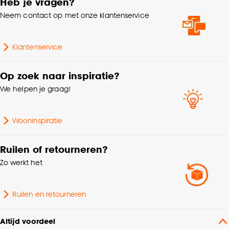
Heb je vragen?
kan aanpassen, bekijk hiervoor onze
Hoogte
26 CM
Neem contact op met onze klantenservice
cookieverklaring
.
Type badkamer
Badkamerspiegels
Klantenservice
accessoire
Op zoek naar inspiratie?
Breedte
10 CM
We helpen je graag!
Wooninspiratie
Ruilen of retourneren?
Zo werkt het
Ruilen en retourneren
Altijd voordeel