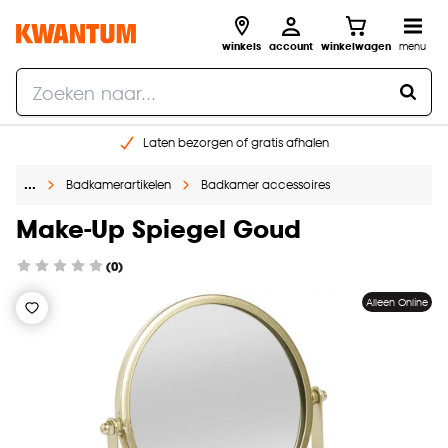
winkels
account
winkelwagen
menu
Laten bezorgen of gratis afhalen
Shop online of in onze 14 winkels
…
Badkamerartikelen
Badkamer accessoires
Gratis raam advies en opmeten aan huis
€ 5,- korting op je volgende bestelling
Make-Up Spiegel Goud
(0)
Alleen Online