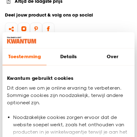
Altijd de laagste prijs
Deel jouw product & volg ons op social
Productomschrijving
Deze populaire make-up spiegel heeft een stijlvol goud
Toestemming
Details
Over
metalen frame en is ideaal voor slaapkamer en badkamer.
Het handige bakje biedt ruimte voor kleine accessoires zoals
sieraden, waardoor je alles netjes bij de hand hebt.
Kwantum gebruikt cookies
Combineer functionaliteit met elegantie voor een sfeervolle
Dit doen we om je online ervaring te verbeteren.
en georganiseerde ruimte.
Sommige cookies zijn noodzakelijk, terwijl andere
Productspecificaties
optioneel zijn.
Artikelnummer
4321734
Noodzakelijke cookies zorgen ervoor dat de
website soepel werkt, zoals het onthouden van
EAN nummer
8720197202262
producten in je winkelwagentje terwijl je aan het