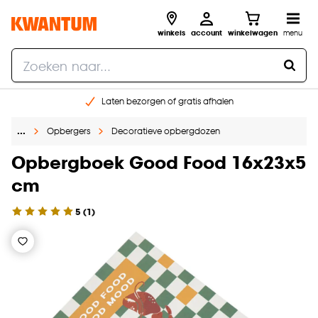
winkels
account
winkelwagen
menu
Laten bezorgen of gratis afhalen
Shop online of in onze 14 winkels
…
Opbergers
Decoratieve opbergdozen
Gratis raam advies en opmeten aan huis
€ 5,- korting op je volgende bestelling
Opbergboek Good Food 16x23x5
cm
5
(
1
)