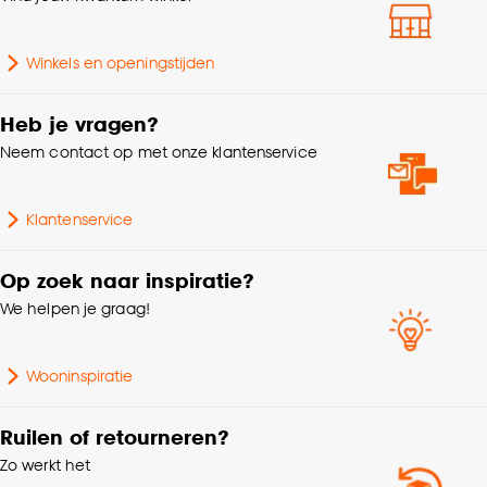
Gewicht
0.199 Kg
Goed om te weten is dat je deze keuze altijd nog
Winkels en openingstijden
kan aanpassen, bekijk hiervoor onze
Garantietermijn
24 maanden
cookieverklaring
.
Heb je vragen?
Kleurtint
Groen, Wit
Neem contact op met onze klantenservice
Aantal stuks
1 Stk
Klantenservice
Op zoek naar inspiratie?
We helpen je graag!
Wooninspiratie
Ruilen of retourneren?
Zo werkt het