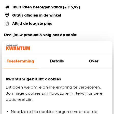
Thuis laten bezorgen vanaf (+ € 5,99)
Gratis afhalen in de winkel
Altijd de laagste prijs
Deel jouw product & volg ons op social
Toestemming
Details
Over
Productomschrijving
Maak je woonkamer, keuken, of boekenkast stijlvol én
functioneel met het Good Food opbergboek in een groene
Kwantum gebruikt cookies
en witte kleur. Dit elegante koffietafelboek biedt niet alleen
een decoratieve touch, maar ook een slimme oplossing voor
Dit doen we om je online ervaring te verbeteren.
het opbergen van opladers en afstandsbedieningen. Perfect
Sommige cookies zijn noodzakelijk, terwijl andere
voor iedereen die van orde houdt, terwijl het een sfeervolle
optioneel zijn.
uitstraling aan je interieur toevoegt.
Productspecificaties
Noodzakelijke cookies zorgen ervoor dat de