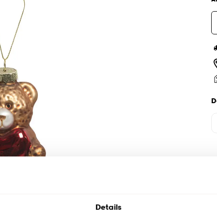
D
Details