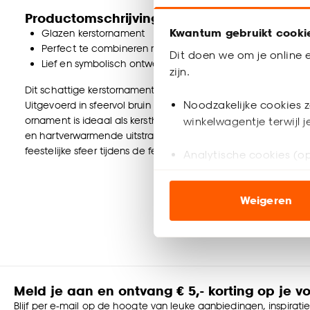
Productomschrijving
Kwantum gebruikt cooki
Glazen kerstornament
Perfect te combineren met andere kerstballen en kerstde
Dit doen we om je online e
Lief en symbolisch ontwerp met warme uitstraling
zijn.
Dit schattige kerstornament in de vorm van een Teddybeer met
Noodzakelijke cookies z
Uitgevoerd in sfeervol bruin en gemaakt als verfijnd glazen 
ornament is ideaal als kersthanger, stijlvolle kerstboomversieri
winkelwagentje terwijl 
en hartverwarmende uitstraling past deze unieke kerstversieri
feestelijke sfeer tijdens de feestdagen.
Analytische cookies (op
Marketing cookies (opt
Weigeren
ook buiten de website 
Klik op ‘Ja, alles toestaa
noodzakelijke cookies te 
accepteren door op ‘Cook
Meld je aan en ontvang € 5,- korting op je v
Goed om te weten is dat j
Blijf per e-mail op de hoogte van leuke aanbiedingen, inspirati