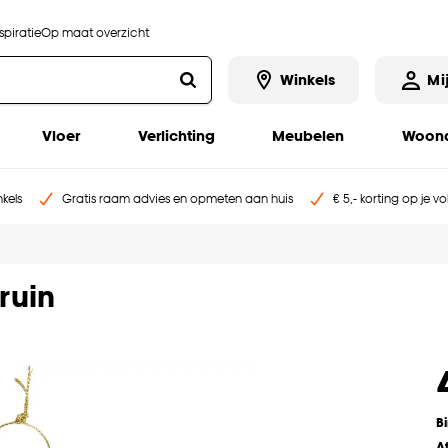
piratie
Op maat overzicht
Winkels
Mi
Vloer
Verlichting
Meubelen
Woona
kels
Gratis raam advies en opmeten aan huis
€ 5,- korting op je v
ruin
B
A