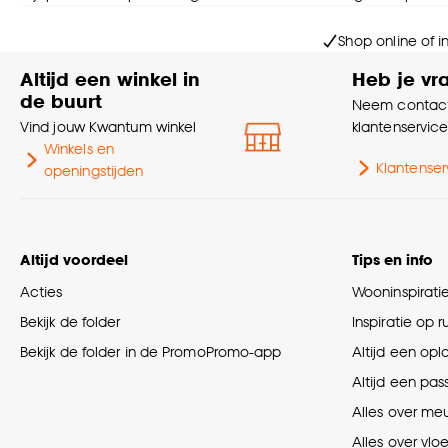
Shop online of i
Altijd een winkel in
Heb je vr
de buurt
Neem contact
Vind jouw Kwantum winkel
klantenservic
Winkels en
Klantenser
openingstijden
Altijd voordeel
Tips en info
Acties
Wooninspirati
Bekijk de folder
Inspiratie op 
Bekijk de folder in de PromoPromo-app
Altijd een opl
Altijd een pas
Alles over me
Alles over vlo