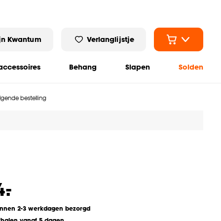
jn Kwantum
Verlanglijstje
ccessoires
Behang
Slapen
Solden
olgende bestelling
-
4.
innen 2-3 werkdagen bezorgd
fhalen vanaf 5 dagen