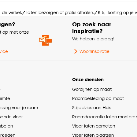
Aa
n de winkel
Laten bezorgen of gratis afhalen
€ 5,- korting op je
Ga
agen?
Op zoek naar
inspiratie?
 op met onze
Ge
e
We helpen je graag!
Kle
vice
Wooninspiratie
Ho
Onze diensten
e
Gordijnen op maat
ruimte
Raambekleding op maat
ossing voor je raam
Stijladvies aan Huis
sende vloer
Raamdecoratie laten montere
ubelen
Vloer laten opmeten
erkleden
Vloer laten plaatsen