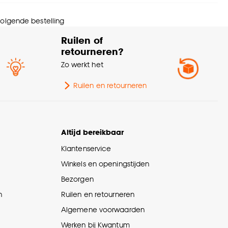
ntal stuks
1 Stk
 volgende bestelling
rantietermijn
24 maanden
Ruilen of
retourneren?
wicht
0.02 Kg
Zo werkt het
urtint
Bruin
Ruilen en retourneren
ogte
10.5 CM
Altijd bereikbaar
Klantenservice
Winkels en openingstijden
Bezorgen
n
Ruilen en retourneren
Algemene voorwaarden
Werken bij Kwantum