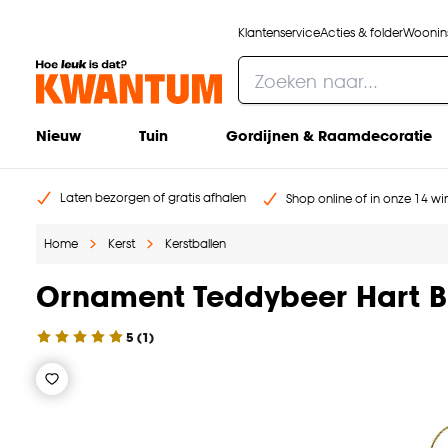
Klantenservice
Acties & folder
Woonins
Nieuw
Tuin
Gordijnen & Raamdecoratie
Laten bezorgen of gratis afhalen
Shop online of in onze 14 win
Home
Kerst
Kerstballen
Ornament Teddybeer Hart B
5
(
1
)