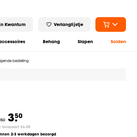
jn Kwantum
Verlanglijstje
ccessoires
Behang
Slapen
Solden
olgende bestelling
3.
50
.
50
e bespaart €4.00
innen 2-3 werkdagen bezorgd