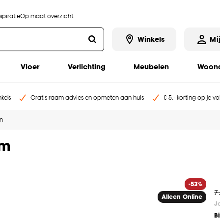
piratie
Op maat overzicht
Winkels
Mi
Vloer
Verlichting
Meubelen
Woona
kels
Gratis raam advies en opmeten aan huis
€ 5,- korting op je v
n
cm
-53%
7
Alleen Online
J
B