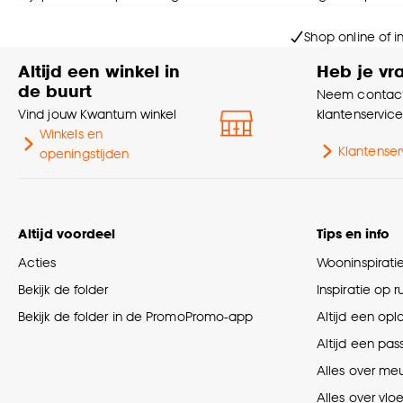
Shop online of i
Altijd een winkel in
Heb je vr
de buurt
Neem contact
Vind jouw Kwantum winkel
klantenservic
Winkels en
Klantenser
openingstijden
Altijd voordeel
Tips en info
Acties
Wooninspirati
Bekijk de folder
Inspiratie op 
Bekijk de folder in de PromoPromo-app
Altijd een opl
Altijd een pas
Alles over me
Alles over vlo