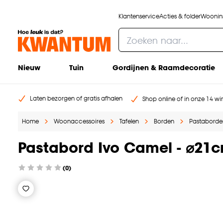
Klantenservice
Acties & folder
Woonins
Nieuw
Tuin
Gordijnen & Raamdecoratie
Laten bezorgen of gratis afhalen
Shop online of in onze 14 win
Home
Woonaccessoires
Tafelen
Borden
Pastaborde
Pastabord Ivo Camel - ⌀21
(0)