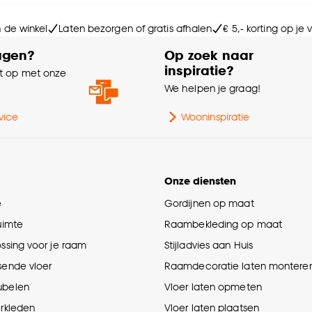
Ge
n de winkel
Laten bezorgen of gratis afhalen
€ 5,- korting op je
Aan
agen?
Op zoek naar
inspiratie?
 op met onze
Ga
e
We helpen je graag!
Ge
vice
Wooninspiratie
Ho
Onze diensten
Kle
e
Gordijnen op maat
ruimte
Raambekleding op maat
ossing voor je raam
Stijladvies aan Huis
sende vloer
Raamdecoratie laten montere
ubelen
Vloer laten opmeten
erkleden
Vloer laten plaatsen