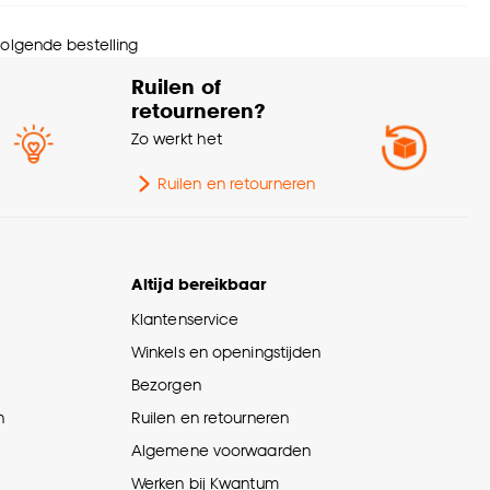
wicht
0.687 Kg
 volgende bestelling
tal stuks
1 Stk
Ruilen of
retourneren?
rantietermijn
24 maanden
Zo werkt het
schikt voor
Magnetron, Vaatwasser
Ruilen en retourneren
ogte
3.8 CM
Altijd bereikbaar
urtint
Camel
Klantenservice
Winkels en openingstijden
Bezorgen
n
Ruilen en retourneren
Algemene voorwaarden
Werken bij Kwantum