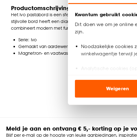
Productomschrijving
Kwantum gebruikt cooki
Het Ivo pastabord is een sfeervol en trendy rond bord met e
stijlvolle bord heeft een diameter van 21 cm en is gemaakt
Dit doen we om je online e
combineert modern met functionaliteit perfect voor elke tafe
zijn.
Serie: Ivo
Noodzakelijke cookies z
Gemaakt van aardewerk
Magnetron- en vaatwasserbestendig
winkelwagentje terwijl 
Analytische cookies (op
Marketing cookies (opt
Weigeren
ook buiten de website 
Klik op ‘Ja, alles toestaa
noodzakelijke cookies te 
accepteren door op ‘Cook
Meld je aan en ontvang € 5,- korting op je v
Goed om te weten is dat j
Blijf per e-mail op de hoogte van leuke aanbiedingen, inspirati