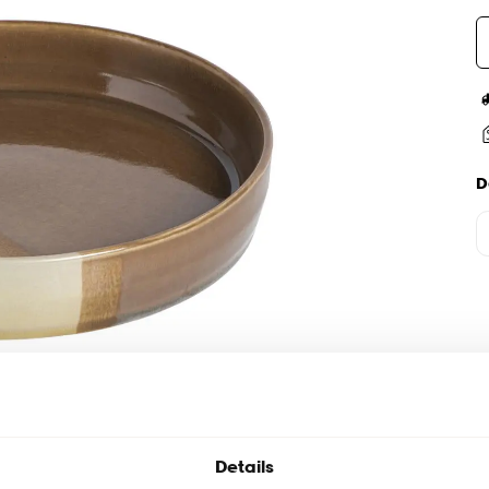
D
Details