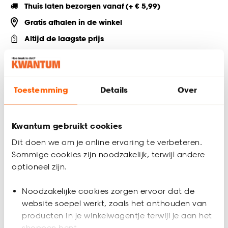
Thuis laten bezorgen vanaf (+ € 5,99)
Gratis afhalen in de winkel
Altijd de laagste prijs
Deel jouw product & volg ons op social
Toestemming
Details
Over
Productomschrijving
Kwantum gebruikt cookies
Raamfolie zelfklevend met een bloemendessin in een
transparante kleur. 45 cm breed. 2 meter per rol.
Dit doen we om je online ervaring te verbeteren.
Sommige cookies zijn noodzakelijk, terwijl andere
Productspecificaties
optioneel zijn.
Artikelnummer
1140008
Noodzakelijke cookies zorgen ervoor dat de
website soepel werkt, zoals het onthouden van
EAN nummer
8712187004673
producten in je winkelwagentje terwijl je aan het
shoppen bent.