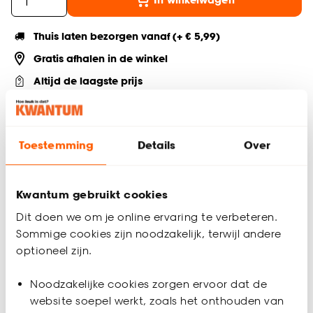
Thuis laten bezorgen vanaf (+ € 5,99)
Gratis afhalen in de winkel
Altijd de laagste prijs
Deel jouw product & volg ons op social
Toestemming
Details
Over
Productomschrijving
Kwantum gebruikt cookies
Sfeervolle Citroen schaal om op tafel te zetten. Deze schaal
Dit doen we om je online ervaring te verbeteren.
heeft een gele kleur en een afmeting van 26x20x10cm
Sommige cookies zijn noodzakelijk, terwijl andere
(lxbxh)
optioneel zijn.
Productspecificaties
Noodzakelijke cookies zorgen ervoor dat de
Artikelnummer
4308282
website soepel werkt, zoals het onthouden van