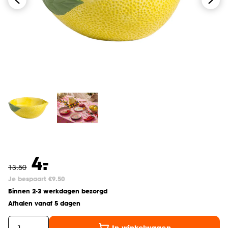
-
4.
13
.
50
Je bespaart €9.50
Binnen 2-3 werkdagen bezorgd
Afhalen vanaf 5 dagen
In winkelwagen