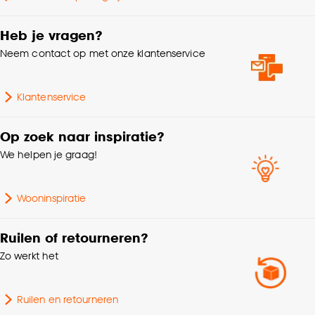
Garantietermijn
24 maanden
Goed om te weten is dat je deze keuze altijd nog
kan aanpassen, bekijk hiervoor onze
Heb je vragen?
cookieverklaring
.
Aantal stuks
1 Stk
Neem contact op met onze klantenservice
Lengte
25.8 CM
Klantenservice
Oven, Magnetron,
Geschikt voor
Op zoek naar inspiratie?
Vaatwasser
We helpen je graag!
Wooninspiratie
Ruilen of retourneren?
Zo werkt het
Ruilen en retourneren