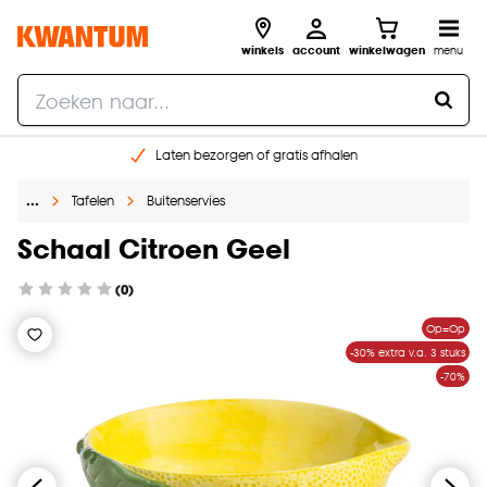
winkels
account
winkelwagen
menu
Laten bezorgen of gratis afhalen
Shop online of in onze 14 winkels
…
Tafelen
Buitenservies
Gratis raam advies en opmeten aan huis
€ 5,- korting op je volgende bestelling
Schaal Citroen Geel
(0)
Op=Op
-30% extra v.a. 3 stuks
-70%