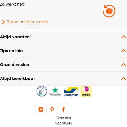
Zo werkt het
Hoogte
195 CM
Aantal lichtbronnen
1 Stk
Ruilen en retourneren
Breedte
33 CM
Altijd voordeel
Tips en info
Onze diensten
Altijd bereikbaar
Over ons
Vacatures