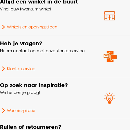
Altijd een winkel in de buurt
Lengte
150 CM
klikken.
Vind jouw Kwantum winkel
Gewicht
12.9 Kg
Goed om te weten is dat je deze keuze altijd nog
kan aanpassen, bekijk hiervoor onze
Winkels en openingstijden
cookieverklaring
.
Voltage
230 V
Heb je vragen?
Wattage
60 Wt
Neem contact op met onze klantenservice
Garantietermijn
24 maanden
Klantenservice
Snoerlengte
180 CM
Op zoek naar inspiratie?
We helpen je graag!
Samenstelling
100% METAAL
Wooninspiratie
Woonkamer, Eetkamer,
Geschikt voor ruimte
Zithoek, Slaapkamer
Ruilen of retourneren?