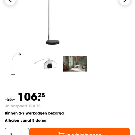
106.
25
125
.
-
Je bespaart €18.75
Binnen 2-3 werkdagen bezorgd
Afhalen vanaf 5 dagen
In winkelwagen