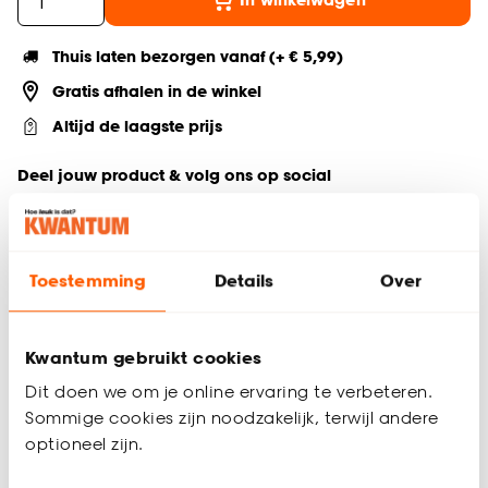
Thuis laten bezorgen vanaf (+ € 5,99)
Gratis afhalen in de winkel
Altijd de laagste prijs
Deel jouw product & volg ons op social
Toestemming
Details
Over
Productomschrijving
Vloerlamp Themi in chroom is een unieke en bijzondere
vloerlamp. Themi heeft een mooie booglamp die perfect
Kwantum gebruikt cookies
past in een retro of eclectisch interieur. De afmetingen van
150x33x195 cm zorgen ervoor dat de staande gemakkelijk te
Dit doen we om je online ervaring te verbeteren.
plaatsen is op diverse plekken in het interieur. Plaats hem
Sommige cookies zijn noodzakelijk, terwijl andere
bijvoorbeeld naast je bank, boven de eettafel of in een
optioneel zijn.
gezellige zithoek en geniet eindeloos van direct licht.