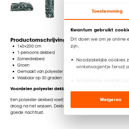
Toestemming
Kwantum gebruikt cooki
Dit doen we om je online e
Productomschrijving
zijn.
140×200 cm
1-persoons dekbed
Zomerdekbed
Noodzakelijke cookies z
Groen
winkelwagentje terwijl 
Gemaakt van polyester met polyester tijk
Wasbaar op 30 graden
Analytische cookies (op
Voordelen polyester dekbed:
Marketing cookies (opt
Weigeren
Een polyester dekbed voelt heerlijk zacht aan en is erg soep
ook buiten de website 
droog na het wassen. Dekbed Leaves is verfrissend en verk
goede nachtrust.
Klik op ‘Ja, alles toestaa
noodzakelijke cookies te 
accepteren door op ‘Cook