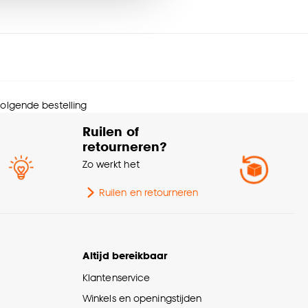
menstelling
100% Polyester
nze
cookieverklaring
.
wicht
0.97 Kg
rantietermijn
24 maanden
 volgende bestelling
andaard afmetingen
Afwijkende afmetingen
Ruilen of
retourneren?
eedte
140 CM
Zo werkt het
ngte
200 CM
Ruilen en retourneren
ogte
2 CM
Altijd bereikbaar
urtint
Groen
Klantenservice
Winkels en openingstijden