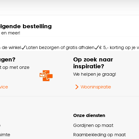
Sa
e deze keuze altijd nog kan aanpassen, bekijk hiervoor o
Ge
olgende bestelling
e en meer!
Ga
n de winkel
Laten bezorgen of gratis afhalen
€ 5,- korting op je
St
agen?
Op zoek naar
inspiratie?
 op met onze
Br
e
We helpen je graag!
Le
vice
Wooninspiratie
Ho
Onze diensten
Kle
e
Gordijnen op maat
ruimte
Raambekleding op maat