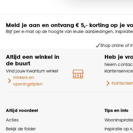
Goed om te weten is dat j
Meld je aan en ontvang € 5,- korting op je v
Blijf per e-mail op de hoogte van leuke aanbiedingen, inspirati
Shop online of i
Altijd een winkel in
Heb je vr
de buurt
Neem contact
Vind jouw Kwantum winkel
klantenservic
Winkels en
Klantenser
openingstijden
Altijd voordeel
Tips en info
Acties
Wooninspirati
Bekijk de folder
Inspiratie op 