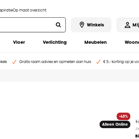
piratie
Op maat overzicht
Winkels
Mi
Vloer
Verlichting
Meubelen
Woona
kels
Gratis raam advies en opmeten aan huis
€ 5,- korting op je v
-43%
1
Alleen Online
J
B