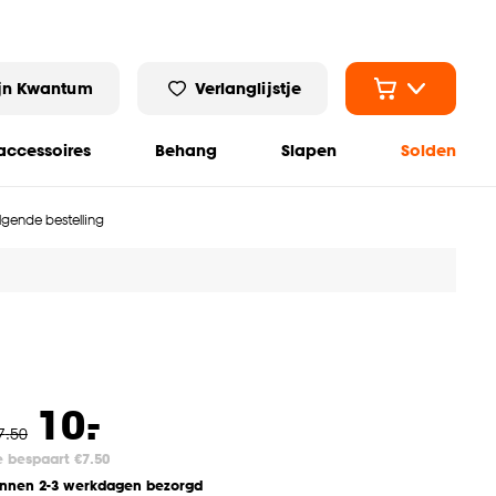
jn Kwantum
Verlanglijstje
ccessoires
Behang
Slapen
Solden
olgende bestelling
-
10.
7
.
50
e bespaart €7.50
innen 2-3 werkdagen bezorgd