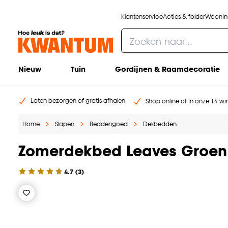
Klantenservice
Acties & folder
Woonins
Nieuw
Tuin
Gordijnen & Raamdecoratie
Laten bezorgen of gratis afhalen
Shop online of in onze 14 win
Home
Slapen
Beddengoed
Dekbedden
Zomerdekbed Leaves Groen
4.7
(
3
)