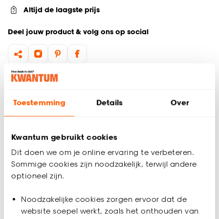
Altijd de laagste prijs
Deel jouw product & volg ons op social
Productomschrijving
Rechthoekig buitenkleed
Toestemming
Details
Over
160x230 cm
100% polypropyleen
Laagpolig
Kwantum gebruikt cookies
Geschikt voor binnen én buiten
Dit doen we om je online ervaring te verbeteren.
Met buitenkleed Albury breid je je woonkamer uit naar de
Sommige cookies zijn noodzakelijk, terwijl andere
tuin. Het buitenkleed heeft een leuk patroon en geeft veel
optioneel zijn.
sfeer en charme aan je tuin, balkon of terras. Buitenkleed
Productspecificaties
Albury is gemaakt van 100% polypropyleen waardoor hij
Noodzakelijke cookies zorgen ervoor dat de
gemakkelijk af te nemen is met een vochtige doek, perfect
Artikelnummer
4318469
website soepel werkt, zoals het onthouden van
voor buiten. Daarnaast is het kleed ook geschikt voor binnen