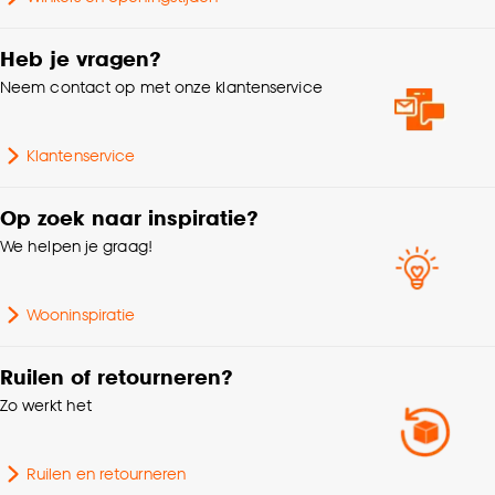
Goed om te weten is dat je deze keuze altijd nog
Garantietermijn
24 maanden
kan aanpassen, bekijk hiervoor onze
Heb je vragen?
cookieverklaring
.
Geschikt voor binnen
Neem contact op met onze klantenservice
Binnen en buiten
buiten
Klantenservice
Vorm
Rechthoekig
Op zoek naar inspiratie?
Breedte
160 CM
We helpen je graag!
Lengte
230 CM
Wooninspiratie
Dessin
Dier
Ruilen of retourneren?
Zo werkt het
Samenstelling
100% POLYPROPYLEEN
Ruilen en retourneren