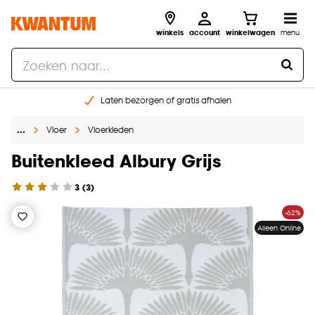
winkels
account
winkelwagen
menu
Laten bezorgen of gratis afhalen
Shop online of in onze 14 winkels
…
Vloer
Vloerkleden
Gratis raam advies en opmeten aan huis
€ 5,- korting op je volgende bestelling
Buitenkleed Albury Grijs
3
(
3
)
-62%
Alleen Online