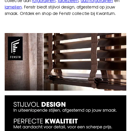
collectie aan
rolgordijnen
,
jaloezieën
,
duo-rolgordijnen
en
lamellen
. Fenstr biedt stijlvol design, afgestemd op jouw
smaak. Ontdek en shop de Fenstr collectie bij Kwantum.