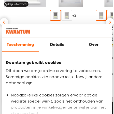
Tijdelijk uitverkocht
+
2
Fenstr Rolgordijn
Fenstr Rolgordijn
Fenstr R
Hetty Antraciet
Fiene Grijs
Fiene Lic
Verduisterend
Verduisterend
Verduis
Toestemming
Details
Over
4
(
1
)
3
(
2
)
al vanaf
al vanaf
al vanaf
68.
51.
5
04
10
63
.
87
64
.
10
Kwantum gebruikt cookies
Dit doen we om je online ervaring te verbeteren.
Geef een seintje
Bezorgen 3 weken
Bezorgen 
Sommige cookies zijn noodzakelijk, terwijl andere
optioneel zijn.
FENSTR plisségordijnen
Noodzakelijke cookies zorgen ervoor dat de
-20%
-20%
website soepel werkt, zoals het onthouden van
producten in je winkelwagentje terwijl je aan het
shoppen bent.