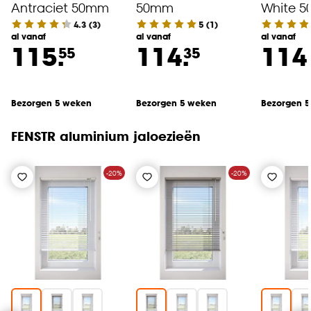
Antraciet 50mm
50mm
White 
4.3
(
3
)
5
(
1
)
al vanaf
al vanaf
al vanaf
115.
114.
114
55
35
Bezorgen 5 weken
Bezorgen 5 weken
Bezorgen 
FENSTR aluminium jaloezieën
-20%
-20%