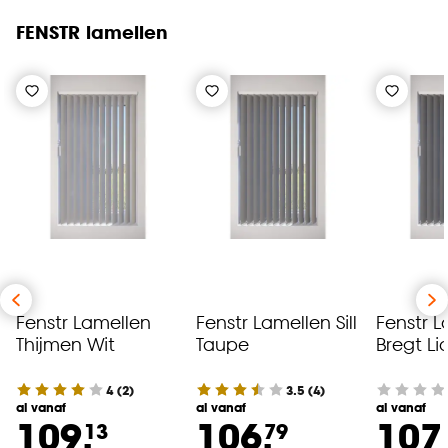
FENSTR lamellen
Fenstr Lamellen
Fenstr Lamellen Sill
Fenstr L
Thijmen Wit
Taupe
Bregt Lic
4
(
2
)
3.5
(
4
)
al vanaf
al vanaf
al vanaf
109.
106.
107
13
79