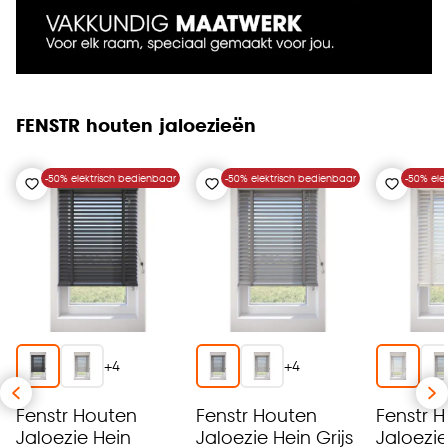
FENSTR houten jaloezieën
-50% elektrisch bedienbaar
-50% elektrisch bedienbaar
-50% ele
+
4
+
4
Fenstr Houten
Fenstr Houten
Fenstr 
Jaloezie Hein
Jaloezie Hein Grijs
Jaloezie