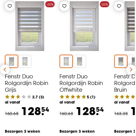
kan aanpassen, bekijk hiervoor onze
-20%
-20%
cookieverklaring
.
Fenstr Duo
Fenstr Duo
Fenstr 
Rolgordijn Robin
Rolgordijn Robin
Rolgordi
Grijs
Offwhite
Bruin
2.7
(
3
)
5
(
1
)
al vanaf
al vanaf
al vanaf
128.
128.
1
54
54
160
.
68
160
.
68
163
.
38
Bezorgen 3 weken
Bezorgen 3 weken
Bezorgen 