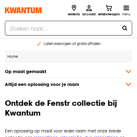
winkels
account
winkelwagen
menu
Laten bezorgen of gratis afhalen
Shop online of in onze 14 winkels
Home
Gratis raam advies en opmeten aan huis
€ 5,- korting op je volgende bestelling
Op maat gemaakt
Altijd een oplossing voor je raam
Ontdek de Fenstr collectie bij
Kwantum
Een oplossing op maat voor ieder raam met onze brede