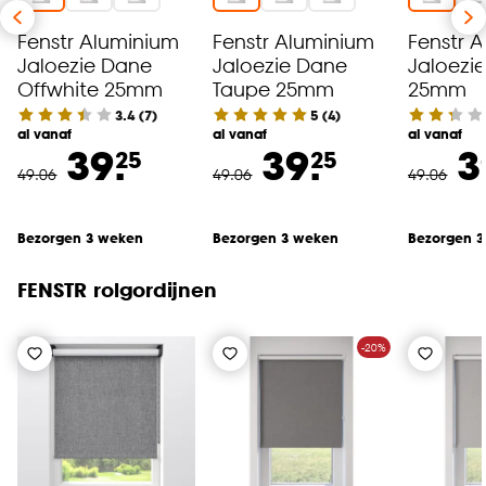
Fenstr Aluminium
Fenstr Aluminium
Fenstr 
Jaloezie Dane
Jaloezie Dane
Jaloezi
Offwhite 25mm
Taupe 25mm
25mm
3.4
(
7
)
5
(
4
)
al vanaf
al vanaf
al vanaf
39.
39.
3
25
25
49
.
06
49
.
06
49
.
06
Bezorgen 3 weken
Bezorgen 3 weken
Bezorgen 
FENSTR rolgordijnen
-20%