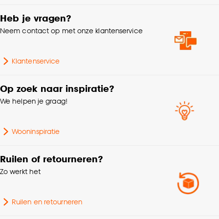
Goed om te weten is dat je deze keuze altijd nog
kan aanpassen, bekijk hiervoor onze
Heb je vragen?
Breedte
32 CM
cookieverklaring
.
Neem contact op met onze klantenservice
Lengte
45 CM
Klantenservice
Garantietermijn
24 maanden
Op zoek naar inspiratie?
We helpen je graag!
Hoogte
3 CM
Wooninspiratie
Ruilen of retourneren?
Zo werkt het
Ruilen en retourneren