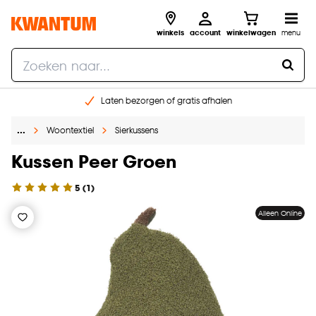
winkels
account
winkelwagen
menu
Laten bezorgen of gratis afhalen
Shop online of in onze 14 winkels
…
Woontextiel
Sierkussens
Gratis raam advies en opmeten aan huis
€ 5,- korting op je volgende bestelling
Kussen Peer Groen
5
(
1
)
Alleen Online