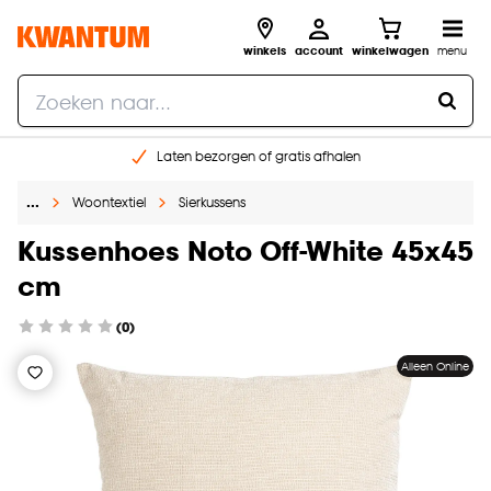
winkels
account
winkelwagen
menu
Laten bezorgen of gratis afhalen
Shop online of in onze 14 winkels
…
Woontextiel
Sierkussens
Gratis raam advies en opmeten aan huis
€ 5,- korting op je volgende bestelling
Kussenhoes Noto Off-White 45x45
cm
(0)
Alleen Online