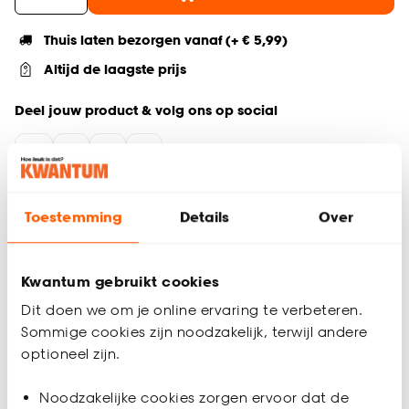
Thuis laten bezorgen vanaf (+ € 5,99)
Altijd de laagste prijs
Deel jouw product & volg ons op social
Productomschrijving
Toestemming
Details
Over
Noto kussenhoes 45x45 cm
Gemaakt van 100% polyester
Wassen op 30º
Kwantum gebruikt cookies
Geschikt voor vierkante sierkussens
Dit doen we om je online ervaring te verbeteren.
De Noto kussenhoes is een sfeervolle hoes met een off0white
Sommige cookies zijn noodzakelijk, terwijl andere
voor- en achterkant, perfect voor vierkante sierkussens. Deze
optioneel zijn.
kussenhoes van 45x45 cm is ideaal om je sierkussens in de
woonkamer op de bank een stijlvolle en rustgevende
Productspecificaties
Noodzakelijke cookies zorgen ervoor dat de
uitstraling te geven. Gemaakt van 100% polyester, voelt de