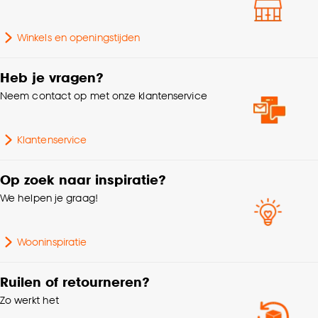
Lengte
45 CM
Goed om te weten is dat je deze keuze altijd nog
Winkels en openingstijden
kan aanpassen, bekijk hiervoor onze
Breedte
45 CM
cookieverklaring
.
Heb je vragen?
Kleurtint
Off-white
Neem contact op met onze klantenservice
Klantenservice
Op zoek naar inspiratie?
We helpen je graag!
Wooninspiratie
Ruilen of retourneren?
Zo werkt het