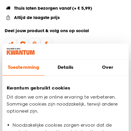
Thuis laten bezorgen vanaf (+ € 5,99)
Altijd de laagste prijs
Deel jouw product & volg ons op social
Productomschrijving
Toestemming
Details
Over
Lampvoet Varda in terracotta kleur heeft een natuurlijk design
en is perfect te combineren met diverse lampenkappen,
waaronder
lampenkap Ares Off-White Linnen
,
lampenkap
Kwantum gebruikt cookies
Banba Naturel Papier
en
lampenkap Arias Off-White Linnen
.
Lampvoet Varda is gemaakt van keramiek waardoor hij lang
Dit doen we om je online ervaring te verbeteren.
zijn kwaliteit behoudt en veel karakter brengt in je ruimte.
Sommige cookies zijn noodzakelijk, terwijl andere
optioneel zijn.
Varda heeft een E27 fitting en wordt geleverd zonder
lichtbron. Je hebt zo zelf de vrijheid om een lichtbron naar
Productspecificaties
Noodzakelijke cookies zorgen ervoor dat de
keuze toe te voegen. Creëer de sfeer die past bij jouw