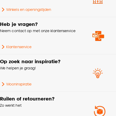
Wattage
25 Wt
Goed om te weten is dat je deze keuze altijd nog
Winkels en openingstijden
Aantal lichtbronnen
1 Stk
kan aanpassen, bekijk hiervoor onze
cookieverklaring
.
Heb je vragen?
Lengte
11.5 CM
Neem contact op met onze klantenservice
Hoogte
38 CM
Klantenservice
Gewicht
1.293 Kg
Op zoek naar inspiratie?
We helpen je graag!
Doorsnede
11.5 CM
Wooninspiratie
Interieurstijl
Scandinavisch, Modern
Ruilen of retourneren?
Fitting
E27 fitting
Zo werkt het
Voltage
230 V