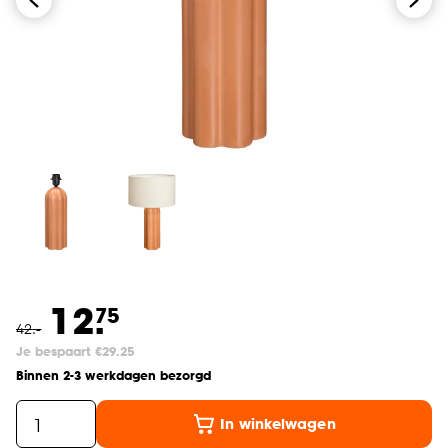
12.
75
42
.
-
Je bespaart €29.25
Binnen 2-3 werkdagen bezorgd
In winkelwagen