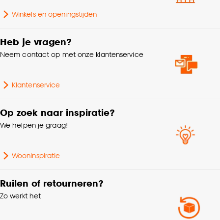
Type wanddecoratie
(canvas)schilderijen
Winkels en openingstijden
Goed om te weten is dat je deze keuze altijd nog
kan aanpassen, bekijk hiervoor onze
Breedte
60 CM
cookieverklaring
.
Heb je vragen?
Neem contact op met onze klantenservice
Aantal stuks
1 Stk
Klantenservice
Kleurtint
Zilver
Op zoek naar inspiratie?
Hoogte
1.5 CM
We helpen je graag!
Lengte
45 CM
Wooninspiratie
Ruilen of retourneren?
Zo werkt het