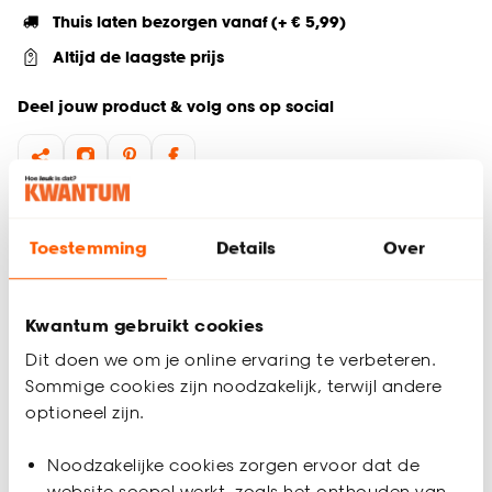
Thuis laten bezorgen vanaf (+ € 5,99)
Altijd de laagste prijs
Deel jouw product & volg ons op social
Productomschrijving
Toestemming
Details
Over
Maak sfeer in jouw woon- en slaapkamer keuken en hal met
de opvallende Grafisch Stripes poster in een stralende kleur.
Het rechthoekige design van 35x60 cm (lxb) wordt versterkt
door het stevige MDF frame en de hoogwaardige papieren
Kwantum gebruikt cookies
poster. De toegevoegde glazen voorkant geeft niet alleen
Dit doen we om je online ervaring te verbeteren.
een stijlvolle afwerking maar beschermt ook deze
Sommige cookies zijn noodzakelijk, terwijl andere
wanddecoratie. Voeg moderniteit toe aan diverse ruimtes
optioneel zijn.
met deze artistieke en stijlvolle poster die moeiteloos bij
verschillende interieurstijlen past.
Productspecificaties
Noodzakelijke cookies zorgen ervoor dat de
website soepel werkt, zoals het onthouden van