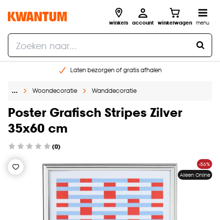
winkels
account
winkelwagen
menu
Laten bezorgen of gratis afhalen
Shop online of in onze 14 winkels
…
Woondecoratie
Wanddecoratie
Gratis raam advies en opmeten aan huis
€ 5,- korting op je volgende bestelling
Poster Grafisch Stripes Zilver
35x60 cm
(0)
-56%
Alleen Online