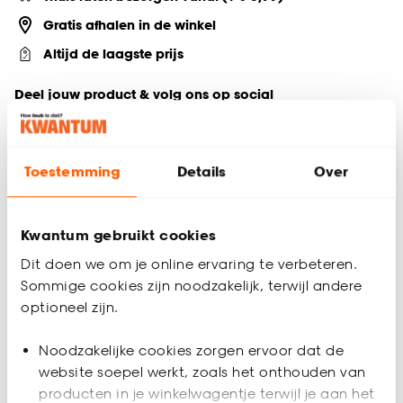
Gratis afhalen in de winkel
Altijd de laagste prijs
Deel jouw product & volg ons op social
Toestemming
Details
Over
Productomschrijving
Deze Venetië spiegel in naturel is een sfeervolle en moderne
aanvulling voor elke ruimte. Met een diameter van 60 cm en
Kwantum gebruikt cookies
een rond houten frame, biedt deze glazen spiegel een
Dit doen we om je online ervaring te verbeteren.
perfecte mix van functionaliteit en stijl.
Sommige cookies zijn noodzakelijk, terwijl andere
Productspecificaties
optioneel zijn.
Artikelnummer
4310403
Noodzakelijke cookies zorgen ervoor dat de
website soepel werkt, zoals het onthouden van
EAN nummer
8720197096687
producten in je winkelwagentje terwijl je aan het