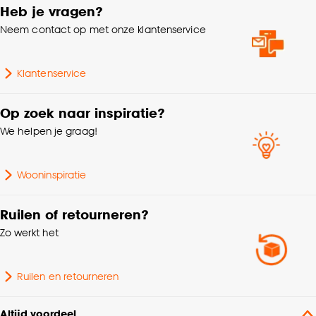
Heb je vragen?
kan aanpassen, bekijk hiervoor onze
Gewicht
4 Kg
Neem contact op met onze klantenservice
cookieverklaring
.
Lengte
60 CM
Klantenservice
Breedte
60 CM
Op zoek naar inspiratie?
We helpen je graag!
Vorm
Rond
Wooninspiratie
Ruilen of retourneren?
Zo werkt het
Ruilen en retourneren
Altijd voordeel