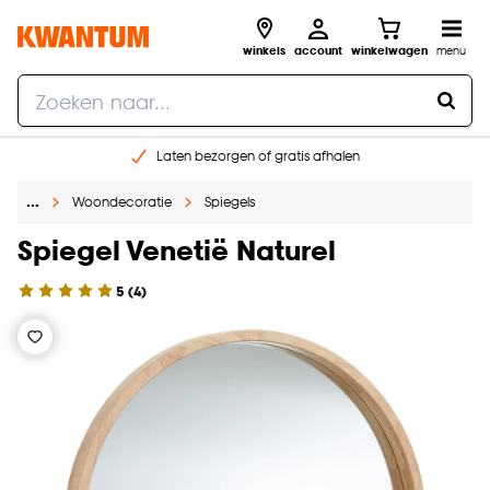
winkels
account
winkelwagen
menu
Laten bezorgen of gratis afhalen
Shop online of in onze 14 winkels
…
Woondecoratie
Spiegels
Gratis raam advies en opmeten aan huis
€ 5,- korting op je volgende bestelling
Spiegel Venetië Naturel
5
(
4
)