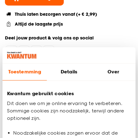
Thuis laten bezorgen vanaf (+ € 2,99)
Altijd de laagste prijs
Deel jouw product & volg ons op social
Productomschrijving
Toestemming
Details
Over
Wil je zeker weten dat deze gordijnstof bij de rest van jouw
interieur past? Bestel vrijblijvend één of meerdere kleurstalen
en bekijk of vergelijk eenvoudig welke gordijnstof jouw
Kwantum gebruikt cookies
favoriet is. Zo ben je 100% zeker van de juiste keuze. De
Dit doen we om je online ervaring te verbeteren.
kleurstalen worden binnen 2 à 3 werkdagen thuisbezorgd en
Sommige cookies zijn noodzakelijk, terwijl andere
passen door de brievenbus. Afmeting staal Gordijn: 13 x 26
optioneel zijn.
cm.
Productspecificaties
Noodzakelijke cookies zorgen ervoor dat de