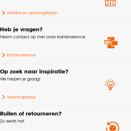
Goed om te weten is dat je deze keuze altijd nog
Winkels en openingstijden
Mate verduisterend
Deels verduisterend
kan aanpassen, bekijk hiervoor onze
cookieverklaring
.
Heb je vragen?
Krimptolerantie
3%
Neem contact op met onze klantenservice
Gewicht gram per m2
360 G/m2
Klantenservice
Soort stof
Verduisteringsstof
Op zoek naar inspiratie?
We helpen je graag!
Wooninspiratie
Ruilen of retourneren?
Zo werkt het