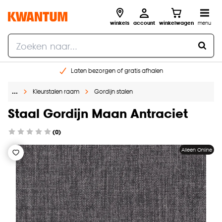
winkels
account
winkelwagen
menu
Laten bezorgen of gratis afhalen
Shop online of in onze 14 winkels
…
Kleurstalen raam
Gordijn stalen
Gratis raam advies en opmeten aan huis
€ 5,- korting op je volgende bestelling
Staal Gordijn Maan Antraciet
(0)
Alleen Online