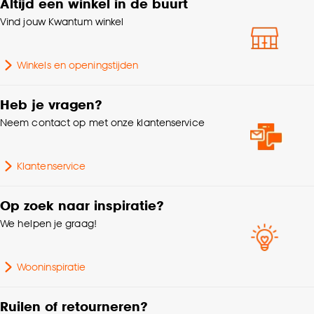
Altijd een winkel in de buurt
Geschikt voor ruimte
Woonkamer
klikken.
Vind jouw Kwantum winkel
Inclusief lichtbron
Nee
Goed om te weten is dat je deze keuze altijd nog
kan aanpassen, bekijk hiervoor onze
Winkels en openingstijden
cookieverklaring
.
Inclusief dimmer
Nee
Heb je vragen?
Garantietermijn
24 maanden
Neem contact op met onze klantenservice
Snoerlengte
150 CM
Klantenservice
Lengte
30 CM
Op zoek naar inspiratie?
We helpen je graag!
Wattage
25 Wt
Wooninspiratie
Voltage
230 V
Ruilen of retourneren?
Samenstelling
80% POLYESTER 20% PVC