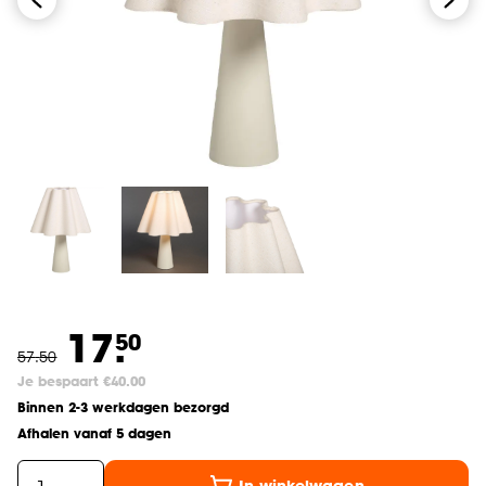
17.
50
57
.
50
Je bespaart €40.00
Binnen 2-3 werkdagen bezorgd
Afhalen vanaf 5 dagen
In winkelwagen