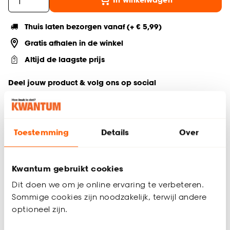
Thuis laten bezorgen vanaf (+ € 5,99)
Gratis afhalen in de winkel
Altijd de laagste prijs
Deel jouw product & volg ons op social
Toestemming
Details
Over
Productomschrijving
Tafellamp zandkleurig
Gemaakt van polyester en pvc
Kwantum gebruikt cookies
E27 fitting
Exclusief lichtbron
Dit doen we om je online ervaring te verbeteren.
Ø30x40 cm
Sommige cookies zijn noodzakelijk, terwijl andere
optioneel zijn.
Tafellamp Clio is een charmante lamp met bloemvormige
kap die past in een eigentijds interieur. Het licht schijnt mooi