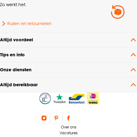
Zo werkt het
Vorm
Organisch
Ruilen en retourneren
Aantal lichtbronnen
1 Stk
Altijd voordeel
Fitting
E27 fitting
Tips en info
Breedte
30 CM
Onze diensten
Draadloos
Nee
Altijd bereikbaar
Doorsnede
30 CM
Gewicht
0.81 Kg
Over ons
Kleurtint
Off-white
Vacatures