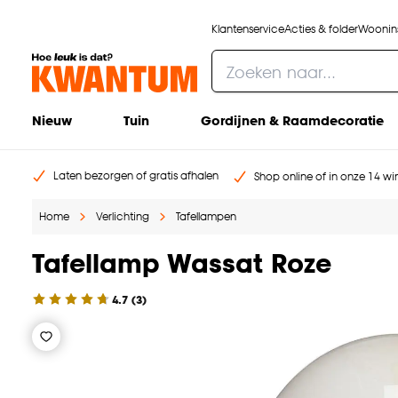
Klantenservice
Acties & folder
Woonins
Nieuw
Tuin
Gordijnen & Raamdecoratie
Laten bezorgen of gratis afhalen
Shop online of in onze 14 win
Home
Verlichting
Tafellampen
Tafellamp Wassat Roze
4.7
(
3
)