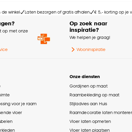
Fit
n de winkel
Laten bezorgen of gratis afhalen
€ 5,- korting op je
Vo
agen?
Op zoek naar
inspiratie?
 op met onze
Ho
e
We helpen je graag!
Wa
vice
Wooninspiratie
Ge
Onze diensten
e
Gordijnen op maat
Sn
ruimte
Raambekleding op maat
ossing voor je raam
Stijladvies aan Huis
Ga
sende vloer
Raamdecoratie laten montere
ubelen
Vloer laten opmeten
Int
erkleden
Vloer laten plaatsen