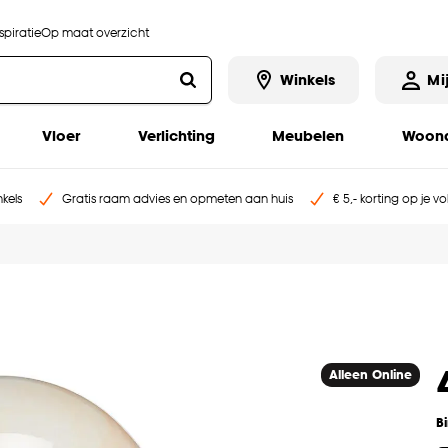
piratie
Op maat overzicht
Winkels
Mi
Vloer
Verlichting
Meubelen
Woona
kels
Gratis raam advies en opmeten aan huis
€ 5,- korting op je v
Alleen Online
B