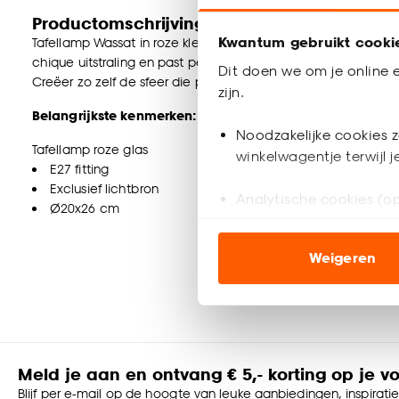
Productomschrijving
Kwantum gebruikt cooki
Tafellamp Wassat in roze kleur is een unieke lamp met marm
chique uitstraling en past perfect in diverse interieurs. De l
Dit doen we om je online e
Creëer zo zelf de sfeer die past bij jouw woonwensen.
zijn.
Belangrijkste kenmerken:
Noodzakelijke cookies z
Tafellamp roze glas
winkelwagentje terwijl 
E27 fitting
Exclusief lichtbron
Analytische cookies (op
Ø20x26 cm
Marketing cookies (opt
Weigeren
ook buiten de website 
Klik op ‘Ja, alles toestaa
noodzakelijke cookies te 
accepteren door op ‘Cook
Meld je aan en ontvang € 5,- korting op je v
Goed om te weten is dat j
Blijf per e-mail op de hoogte van leuke aanbiedingen, inspirati