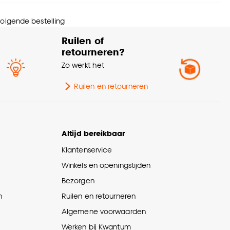
ting
E27 fitting
 volgende bestelling
ltage
230 V
Ruilen of
retourneren?
ogte
26 CM
Zo werkt het
ttage
25 Wt
Ruilen en retourneren
Woonkamer, Slaapkamer,
schikt voor ruimte
Zithoek
Altijd bereikbaar
Klantenservice
oerlengte
150 CM
Winkels en openingstijden
Bezorgen
rantietermijn
24 maanden
n
Ruilen en retourneren
Modern, Scandinavisch,
Algemene voorwaarden
erieurstijl
Japandi
Werken bij Kwantum