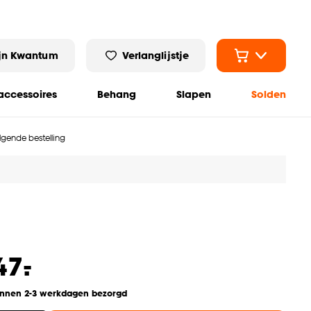
jn Kwantum
Verlanglijstje
ccessoires
Behang
Slapen
Solden
olgende bestelling
-
47.
innen 2-3 werkdagen bezorgd