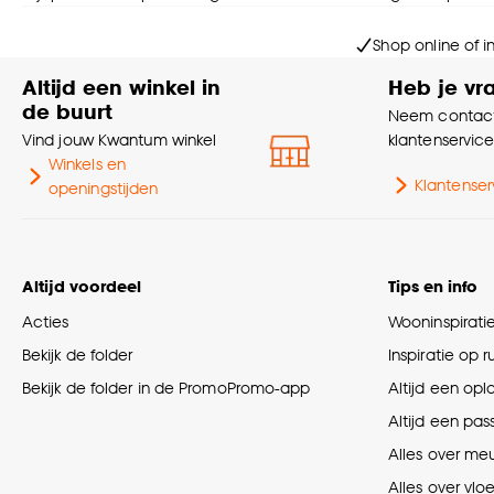
Shop online of i
Altijd een winkel in
Heb je vr
de buurt
Neem contact
Vind jouw Kwantum winkel
klantenservic
Winkels en
Klantenser
openingstijden
Altijd voordeel
Tips en info
Acties
Wooninspirati
Bekijk de folder
Inspiratie op 
Bekijk de folder in de PromoPromo-app
Altijd een opl
Altijd een pas
Alles over me
Alles over vlo