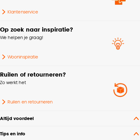
cookieverklaring
.
Klantenservice
Breedte
10.2 CM
Op zoek naar inspiratie?
Lengte
19.7 CM
We helpen je graag!
Wooninspiratie
Ruilen of retourneren?
Zo werkt het
Ruilen en retourneren
Altijd voordeel
Tips en info