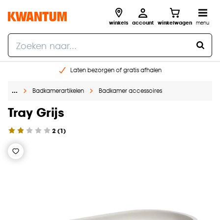
winkels
account
winkelwagen
menu
Laten bezorgen of gratis afhalen
Shop online of in onze 14 winkels
…
Badkamerartikelen
Badkamer accessoires
Gratis raam advies en opmeten aan huis
€ 5,- korting op je volgende bestelling
Tray Grijs
2
(
1
)