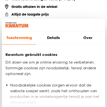
Gratis afhalen in de winkel
Altijd de laagste prijs
Deel jouw product & volg ons op social
Toestemming
Details
Over
Productomschrijving
Kwantum gebruikt cookies
Strak vormgegeven grijze tray. 20x10 cm (lxb).
Dit doen we om je online ervaring te verbeteren.
Productspecificaties
Sommige cookies zijn noodzakelijk, terwijl andere
optioneel zijn.
Artikelnummer
0543117
Noodzakelijke cookies zorgen ervoor dat de
EAN nummer
8714051229489
website soepel werkt, zoals het onthouden van
producten in je winkelwagentje terwijl je aan het
Kleur
Grijs
shoppen bent.