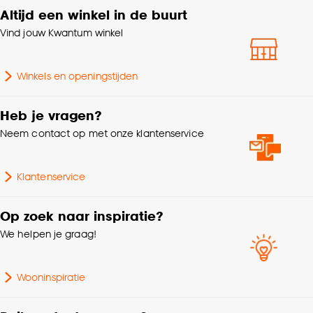
Altijd een winkel in de buurt
Standaard afmetingen
190x280cm
klikken.
Vind jouw Kwantum winkel
Goed om te weten is dat je deze keuze altijd nog
Breedte
190 CM
kan aanpassen, bekijk hiervoor onze
Winkels en openingstijden
cookieverklaring
.
Lengte
280 CM
Heb je vragen?
Gewicht
13 Kg
Neem contact op met onze klantenservice
Geschikt voor
Vloerverwarming
Klantenservice
Poolhoogte
Laagpolig
Op zoek naar inspiratie?
We helpen je graag!
Geschikt voor ruimte
Woonkamer
Wooninspiratie
Breedte Vloerkleed
250cm of breder