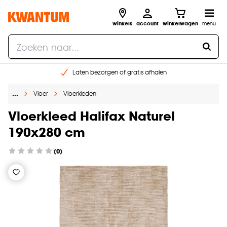
winkels
account
winkelwagen
menu
Laten bezorgen of gratis afhalen
Shop online of in onze 14 winkels
…
Vloer
Vloerkleden
Gratis raam advies en opmeten aan huis
€ 5,- korting op je volgende bestelling
Vloerkleed Halifax Naturel
190x280 cm
(0)