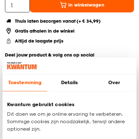
In winkelwagen
Thuis laten bezorgen vanaf (+ € 34,99)
Gratis afhalen in de winkel
Altijd de laagste prijs
Deel jouw product & volg ons op social
Toestemming
Details
Over
Productomschrijving
Vloerkleed Halifax is een charmant vloerkleed met effen
design in een naturel kleur. Door de zachte kleuren brengt dit
Kwantum gebruikt cookies
vloerkleed veel rust in je ruimte.
Dit doen we om je online ervaring te verbeteren.
Vloerkleed Halifax is laagpolig en geeft extra comfort. Door
Sommige cookies zijn noodzakelijk, terwijl andere
de afmeting van 190x280 cm past hij perfect in grotere
optioneel zijn.
woonkamers, eetkamers of open woonruimtes. Vloerkleed