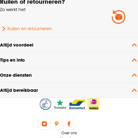
Ruilen of retourneren?
Lengte Vloerkleed
150cm - 200cm
Zo werkt het
Vorm
Rechthoekig
Ruilen en retourneren
Garantietermijn
24 maanden
Altijd voordeel
Dessin
Gemeleerd
Tips en info
Geschikt voor binnen
Binnen
Onze diensten
buiten
Altijd bereikbaar
Over ons