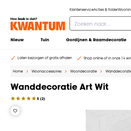
Klantenservice
Acties & folder
Woonins
Nieuw
Tuin
Gordijnen & Raamdecoratie
Laten bezorgen of gratis afhalen
Shop online of in onze 14 win
Home
Woonaccessoires
Woondecoratie
Wanddecorati
Wanddecoratie Art Wit
5
(
2
)