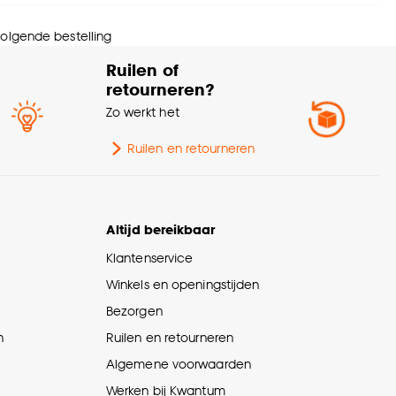
ntal stuks
1 Stk
 volgende bestelling
wicht
1.74 Kg
Ruilen of
retourneren?
erieurstijl
Modern
Zo werkt het
ngte
60 CM
Ruilen en retourneren
ogte
90 CM
Altijd bereikbaar
pe wanddecoratie
Wanddecoratie algemeen
Klantenservice
Winkels en openingstijden
eedte
3 CM
Bezorgen
n
Ruilen en retourneren
Algemene voorwaarden
Werken bij Kwantum