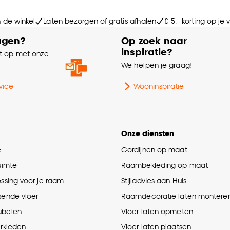
Aa
n de winkel
Laten bezorgen of gratis afhalen
€ 5,- korting op je
Ge
agen?
Op zoek naar
inspiratie?
 op met onze
Int
e
We helpen je graag!
Le
vice
Wooninspiratie
Ho
Onze diensten
Ty
e
Gordijnen op maat
ruimte
Raambekleding op maat
Br
ossing voor je raam
Stijladvies aan Huis
sende vloer
Raamdecoratie laten montere
ubelen
Vloer laten opmeten
erkleden
Vloer laten plaatsen