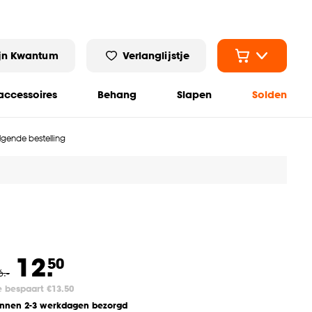
jn Kwantum
Verlanglijstje
ccessoires
Behang
Slapen
Solden
olgende bestelling
12.
50
6
.
-
e bespaart €13.50
innen 2-3 werkdagen bezorgd