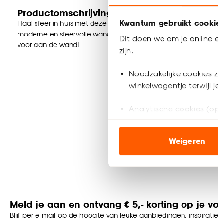
Productomschrijving
Kwantum gebruikt cooki
Haal sfeer in huis met deze prachtige Art canvas. Het canva
moderne en sfeervolle wanddecoratie heeft een afmeting va
Dit doen we om je online e
voor aan de wand!
zijn.
Noodzakelijke cookies z
winkelwagentje terwijl 
Analytische cookies (op
Marketing cookies (opt
Weigeren
ook buiten de website 
Klik op ‘Ja, alles toestaa
noodzakelijke cookies te 
accepteren door op ‘Cook
Meld je aan en ontvang € 5,- korting op je v
Goed om te weten is dat j
Blijf per e-mail op de hoogte van leuke aanbiedingen, inspirati