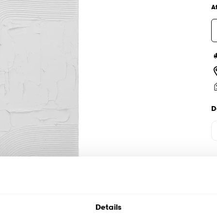
A
D
Details