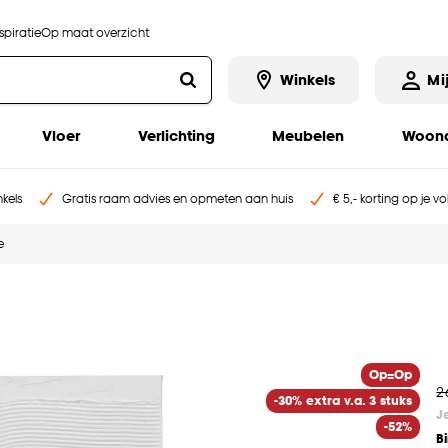
piratie
Op maat overzicht
Winkels
Mi
Vloer
Verlichting
Meubelen
Woona
kels
Gratis raam advies en opmeten aan huis
€ 5,- korting op je v
e
Op=Op
2
-30% extra v.a. 3 stuks
J
-52%
B