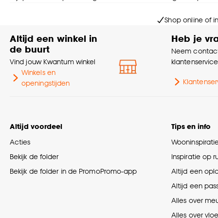
Shop online of i
Altijd een winkel in
Heb je vr
de buurt
Neem contact
Vind jouw Kwantum winkel
klantenservic
Winkels en
Klantenser
openingstijden
Altijd voordeel
Tips en info
Acties
Wooninspirati
Bekijk de folder
Inspiratie op 
Bekijk de folder in de PromoPromo-app
Altijd een opl
Altijd een pas
Alles over me
Alles over vlo