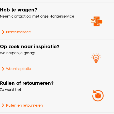
Garantietermijn
24 maanden
Goed om te weten is dat je deze keuze altijd nog
kan aanpassen, bekijk hiervoor onze
Heb je vragen?
cookieverklaring
.
Type badkamer
Neem contact op met onze klantenservice
Zeeppompen
accessoire
Klantenservice
Serie
Bumper
Op zoek naar inspiratie?
Kleurtint
Zwart
We helpen je graag!
Lengte
16 CM
Wooninspiratie
Ruilen of retourneren?
Zo werkt het
Ruilen en retourneren