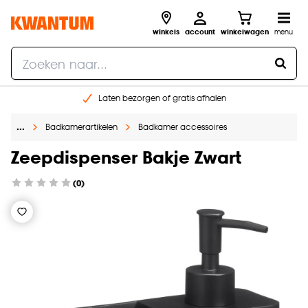
winkels
account
winkelwagen
menu
Laten bezorgen of gratis afhalen
Shop online of in onze 14 winkels
…
Badkamerartikelen
Badkamer accessoires
Gratis raam advies en opmeten aan huis
€ 5,- korting op je volgende bestelling
Zeepdispenser Bakje Zwart
(0)