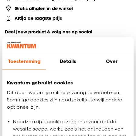
Gratis afhalen in de winkel
Altijd de laagste prijs
Deel jouw product & volg ons op social
Toestemming
Details
Over
Productomschrijving
Voeg sfeer toe aan je badkamer met deze zwarte
zeepdispenser. Dit bakje is gemaakt van hars met een
Kwantum gebruikt cookies
marmeren uitstraling en voorzien van een handige
zeeppomp. Maak van je dagelijkse routine een stijlvolle
Dit doen we om je online ervaring te verbeteren.
ervaring met deze prachtige accessoire.
Sommige cookies zijn noodzakelijk, terwijl andere
optioneel zijn.
Productspecificaties
Noodzakelijke cookies zorgen ervoor dat de
Artikelnummer
4311220
website soepel werkt, zoals het onthouden van