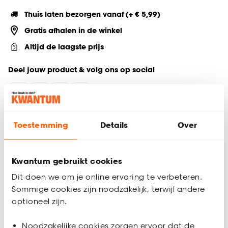
Thuis laten bezorgen vanaf (+ € 5,99)
Gratis afhalen in de winkel
Altijd de laagste prijs
Deel jouw product & volg ons op social
Productomschrijving
Toestemming
Details
Over
De Nervi bijzettafel in naturel houtkleur is een modern en
sfeervol tuinmeubel voor jouw tuin, terras of balkon. Deze
compacte buiten bijzettafel, gemaakt van acacia hardhout,
Kwantum gebruikt cookies
heeft een afmeting van 80x40x38 cm (lxbxh) en draagt het
Dit doen we om je online ervaring te verbeteren.
FSC-keurmerk, wat zorgt voor een duurzame keuze. Gebruik
Sommige cookies zijn noodzakelijk, terwijl andere
deze tuintafel voor drankjes, planten of decoratie. Hoewel
optioneel zijn.
het hout weerbestendig is, wordt aangeraden de tafel af te
dekken voor weersinvloeden om de levensduur te verlengen.
Noodzakelijke cookies zorgen ervoor dat de
Perfect voor een stijlvolle buitenruimte!