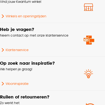
klikken.
Vind jouw Kwantum winkel
Lengte
80 CM
Goed om te weten is dat je deze keuze altijd nog
Winkels en openingstijden
kan aanpassen, bekijk hiervoor onze
Hoogte
38 CM
cookieverklaring
.
Heb je vragen?
Gewicht
4.2 Kg
Neem contact op met onze klantenservice
Garantietermijn
24 maanden
Klantenservice
Geschikt voor
Buiten
Op zoek naar inspiratie?
We helpen je graag!
Wooninspiratie
Ruilen of retourneren?
Zo werkt het